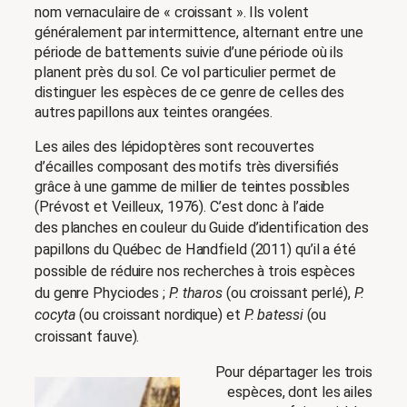
nom vernaculaire de « croissant ». Ils volent
généralement par intermittence, alternant entre une
période de battements suivie d’une période où ils
planent près du sol. Ce vol particulier permet de
distinguer les espèces de ce genre de celles des
autres papillons aux teintes orangées.
Les ailes des lépidoptères sont recouvertes
d’écailles composant des motifs très diversifiés
grâce à une gamme de millier de teintes possibles
(Prévost et Veilleux, 1976). C’est donc à l’aide
des
planches en couleur du Guide d’identification des
papillons du Québec de Handfield (2011) qu’il a été
possible de réduire nos recherches à trois espèces
du genre Phyciodes ;
P. tharos
(ou croissant perlé),
P.
cocyta
(ou croissant nordique) et
P. batessi
(ou
croissant fauve).
Pour départager les trois
espèces, dont les ailes