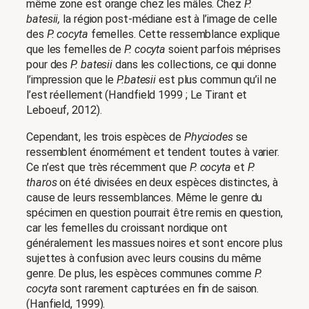
même zone est orange chez les mâles. Chez
P.
batesii,
la région post-médiane est à l’image de celle
des
P. cocyta
femelles. Cette ressemblance explique
que les femelles de
P. cocyta
soient parfois méprises
pour des
P. batesii
dans les collections, ce qui donne
l’impression que le
P.batesii
est plus commun qu’il ne
l’est réellement
(Handfield 1999 ; Le Tirant et
Leboeuf, 2012).
Cependant, les trois espèces de
Phyciodes
se
ressemblent énormément et tendent toutes à varier.
Ce n’est que très récemment que
P. cocyta
et
P.
tharos
on été divisées en deux espèces distinctes, à
cause de leurs ressemblances. Même le genre du
spécimen en question pourrait être remis en question,
car les femelles du croissant nordique ont
généralement les massues noires et sont encore plus
sujettes à confusion avec leurs cousins du même
genre. De plus, les espèces communes comme
P.
cocyta
sont rarement capturées en fin de saison.
(Hanfield, 1999).