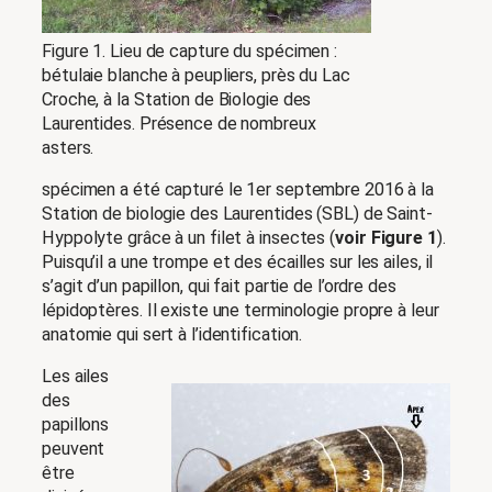
Figure 1. Lieu de capture du spécimen :
bétulaie blanche à peupliers, près du Lac
Croche, à la Station de Biologie des
Laurentides. Présence de nombreux
asters.
spécimen a été capturé le 1er septembre 2016 à la
Station de biologie des Laurentides (SBL) de Saint-
Hyppolyte grâce à un filet à insectes (
voir Figure 1
).
Puisqu’il a une trompe et des écailles sur les ailes, il
s’agit d’un papillon, qui fait partie de l’ordre des
lépidoptères. Il existe une terminologie propre à leur
anatomie qui sert à l’identification.
Les ailes
des
papillons
peuvent
être