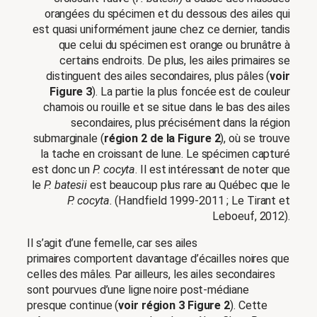
orangées du spécimen et du dessous des ailes qui
est quasi uniformément jaune chez ce dernier, tandis
que celui du spécimen est orange ou brunâtre à
certains endroits. De plus, les ailes primaires se
distinguent des ailes secondaires, plus pâles (
voir
Figure 3
). La partie la plus foncée est de couleur
chamois ou rouille et se situe dans le bas des ailes
secondaires, plus précisément dans la région
submarginale (
région 2 de la Figure 2
), où se trouve
la tache en croissant de lune. Le spécimen capturé
est donc un
P. cocyta
. Il est intéressant de noter que
le
P. batesii
est beaucoup plus rare au Québec que le
P. cocyta.
(Handfield 1999-2011 ; Le Tirant et
Leboeuf, 2012).
Il s’agit d’une femelle, car ses ailes
primaires comportent davantage d’écailles noires que
celles des mâles. Par ailleurs, les ailes secondaires
sont pourvues d’une ligne noire post-médiane
presque continue (
voir région 3 Figure 2
). Cette