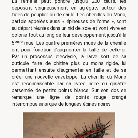
La femelle peut pondre jusqu’à 200 œufs, les
déposant soigneusement en agrégats autour des
tiges de peuplier ou de saule. Les chenilles du Morio,
parfois appelées aussi « épineuses de l’orme », sont
au départ réunies dans un nid de soie et vont vivre en
colonie tout au long de leur développement jusqu’à la
ème
5
mue. Les quatre premières mues de la chenille
ont pour fonction d’augmenter la taille de celle-ci.
Par un processus d’ecdysie, la larve sort de sa
cuticule faite de chitine plus ou moins rigide, lui
permettant ensuite d’augmenter en taille et de se
créer une nouvelle enveloppe. La chenille du Morio
est reconnaissable par sa livrée noire ou grisâtre
parsemée de petits points blancs. Sur son dos se
remarque une ligne de points rouge orangé
interrompue ainsi que de longues épines noires.