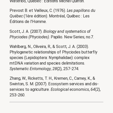
Waterloo, Québec : Éditions Michel Quintin.
Prevost B. et Veilleux, C. (1976).
Les papillons du
Québec
(1ère édition). Montréal, Québec : Les
Éditions de l’Homme.
Scott, J. A. (2007).
Biology and systematics of
Phyciodes (Phyciodes)
. Papilio. New Series; no.7.
Wahlberg, N., Oliveira, R., & Scott, J. A. (2003).
Phylogenetic relationships of Phyciodes butterfly
species (Lepidoptera: Nymphalidae): complex
mtDNA variation and species delimitations.
Systematic Entomology
,
28
(2), 257-274.
Zhang, W., Ricketts, T. H., Kremen, C., Carney, K., &
Swinton, S. M. (2007). Ecosystem services and dis-
services to agriculture.
Ecological economics
,
64
(2),
253-260.