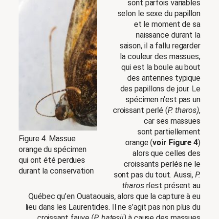
sont parfois variables
selon le sexe du papillon
et le moment de sa
naissance durant la
saison, il a fallu regarder
la couleur des massues,
qui est la boule au bout
des antennes typique
des papillons de jour. Le
spécimen n’est pas un
croissant perlé (
P. tharos)
,
car ses massues
sont partiellement
Figure 4. Massue
orange (
voir Figure 4
)
orange du spécimen
alors que celles des
qui ont été perdues
croissants perlés ne le
durant la conservation
sont pas du tout. Aussi,
P.
tharos
n’est présent au
Québec qu’en Ouataouais, alors que la capture à eu
lieu dans les Laurentides. Il ne s’agit pas non plus du
croissant fauve (
P. batesii)
à cause des massues