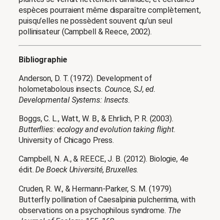
espèces pourraient même disparaître complètement,
puisqu’elles ne possèdent souvent qu’un seul
pollinisateur (Campbell & Reece, 2002).
Bibliographie
Anderson, D. T. (1972). Development of
holometabolous insects.
Counce, SJ, ed.
Developmental Systems: Insects
.
Boggs, C. L., Watt, W. B., & Ehrlich, P. R. (2003).
Butterflies: ecology and evolution taking flight
.
University of Chicago Press.
Campbell, N. A., & REECE, J. B. (2012). Biologie, 4e
édit.
De Boeck Université, Bruxelles
.
Cruden, R. W., & Hermann-Parker, S. M. (1979).
Butterfly pollination of Caesalpinia pulcherrima, with
observations on a psychophilous syndrome.
The