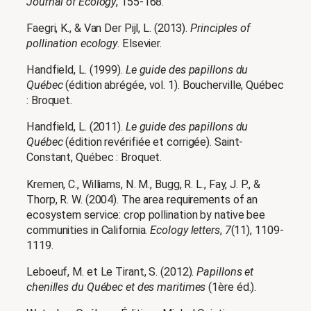
Journal of Ecology
, 155-168.
Faegri, K., & Van Der Pijl, L. (2013).
Principles of
pollination ecology
. Elsevier.
Handfield, L. (1999).
Le guide des papillons du
Québec
(édition abrégée, vol. 1). Boucherville, Québec
: Broquet.
Handfield, L. (2011).
Le guide des papillons du
Québec
(édition revérifiée et corrigée). Saint-
Constant, Québec : Broquet.
Kremen, C., Williams, N. M., Bugg, R. L., Fay, J. P., &
Thorp, R. W. (2004). The area requirements of an
ecosystem service: crop pollination by native bee
communities in California.
Ecology letters
,
7
(11), 1109-
1119.
Leboeuf, M. et Le Tirant, S. (2012).
Papillons et
chenilles du Québec et des maritimes
(1ère éd.).