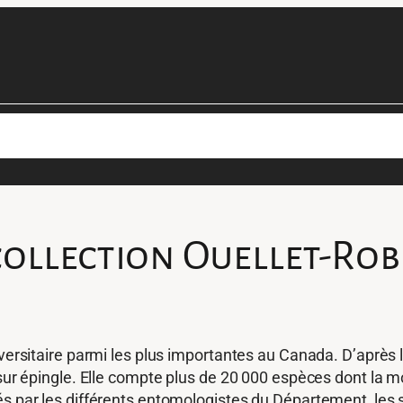
cimens
Les projets de la collection
Personnel
Devenir béné
collection Ouellet-Rob
iversitaire parmi les plus importantes au Canada. D’après l
 sur épingle. Elle compte plus de 20 000 espèces dont la mo
és par les différents entomologistes du Département, les s