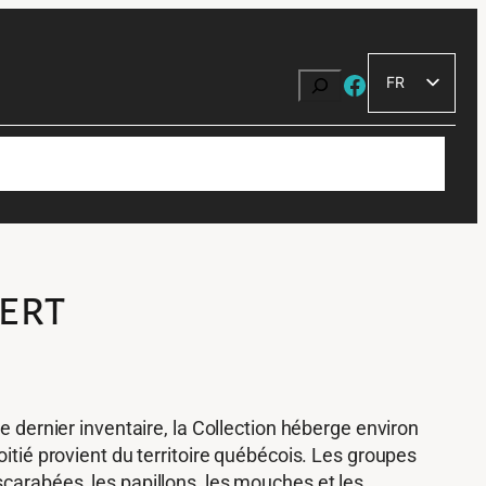
Facebook
Recherche
FR
EN
vole
Prêts et services
Les insectes du Québec
ert
e dernier inventaire, la Collection héberge environ
itié provient du territoire québécois. Les groupes
carabées, les papillons, les mouches et les