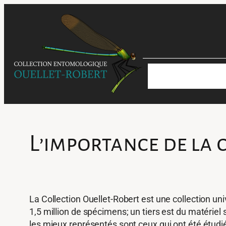
Aller
au
contenu
À propos
Nos spé
Laboratoire Favret
L’importance de la 
La Collection Ouellet-Robert est une collection un
1,5 million de spécimens; un tiers est du matériel
les mieux représentés sont ceux qui ont été étudi