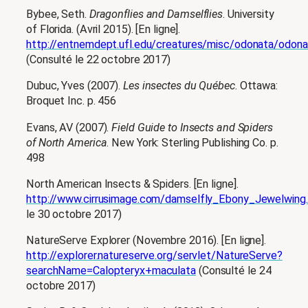
Bybee, Seth.
Dragonflies and Damselflies
. University
of Florida. (Avril 2015). [En ligne].
http://entnemdept.ufl.edu/creatures/misc/odonata/odona
(Consulté le 22 octobre 2017)
Dubuc, Yves (2007).
Les insectes du Québec
. Ottawa:
Broquet Inc. p. 456
Evans, AV (2007).
Field Guide to Insects and Spiders
of North America
. New York: Sterling Publishing Co. p.
498
North American Insects & Spiders. [En ligne].
http://www.cirrusimage.com/damselfly_Ebony_Jewelwing
le 30 octobre 2017)
NatureServe Explorer (Novembre 2016). [En ligne].
http://explorer.natureserve.org/servlet/NatureServe?
searchName=Calopteryx+maculata
(Consulté le 24
octobre 2017)