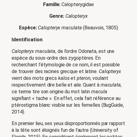
Famille:
Calopterygidae
Genre:
Calopteryx
Espèce:
Calopteryx maculata
(Beauvois, 1805)
Identification
Calopteryx maculata
, de l’ordre Odonata, est une
espèce du sous-ordre des zygoptères. En
recherchant l’étymologie de ce nom, il est possible
de trouver des racines grecque et latine.
Calopteryx
vient des mots grecs
kalos
et
pteron
, voulant
respectivement dire belle et aile. Quant à
maculata,
ce terme tire son origine du mot latin
macula
signifiant « tache ». En effet, cela fait référence au
ptérostigma blanc visible sur les femelles (BugGuide,
2014).
En premier lieu, ses yeux disproportionnés par rapport
à la tête sont éloignés l’un de l’autre (University of
Florida, 2015). En considérant également les petites