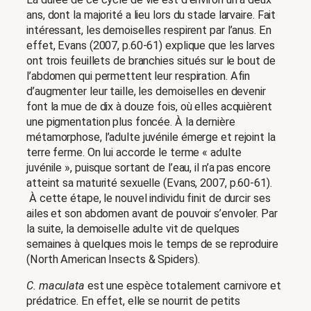
ans, dont la majorité a lieu lors du stade larvaire. Fait
intéressant, les demoiselles respirent par l’anus. En
effet, Evans (2007, p.60-61) explique que les larves
ont trois feuillets de branchies situés sur le bout de
l’abdomen qui permettent leur respiration. Afin
d’augmenter leur taille, les demoiselles en devenir
font la mue de dix à douze fois, où elles acquièrent
une pigmentation plus foncée. À la dernière
métamorphose, l’adulte juvénile émerge et rejoint la
terre ferme. On lui accorde le terme « adulte
juvénile », puisque sortant de l’eau, il n’a pas encore
atteint sa maturité sexuelle (Evans, 2007, p.60-61).
À cette étape, le nouvel individu finit de durcir ses
ailes et son abdomen avant de pouvoir s’envoler. Par
la suite, la demoiselle adulte vit de quelques
semaines à quelques mois le temps de se reproduire
(North American Insects & Spiders).
C. maculata
est une espèce totalement carnivore et
prédatrice. En effet, elle se nourrit de petits