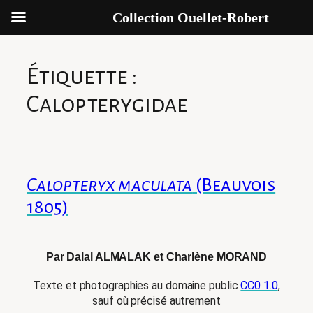
Collection Ouellet-Robert
Aller
au
Étiquette :
contenu
Calopterygidae
Calopteryx maculata
(Beauvois
1805)
Par Dalal ALMALAK et Charlène MORAND
Texte et photographies au domaine public
CC0 1.0
,
sauf où précisé autrement