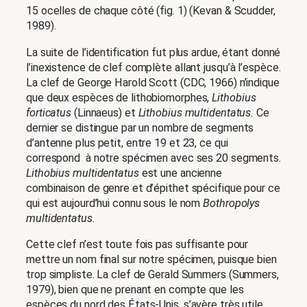
15 ocelles de chaque côté (fig. 1) (Kevan & Scudder,
1989).
La suite de l’identification fut plus ardue, étant donné
l’inexistence de clef complète allant jusqu’à l’espèce.
La clef de George Harold Scott (CDC, 1966) n’indique
que deux espèces de lithobiomorphes,
Lithobius
forticatus
(Linnaeus) et
Lithobius multidentatus.
Ce
dernier se distingue par un nombre de segments
d’antenne plus petit, entre 19 et 23, ce qui
correspond à notre spécimen avec ses 20 segments.
Lithobius multidentatus
est une ancienne
combinaison de genre et d’épithet spécifique pour ce
qui est aujourd’hui connu sous le nom
Bothropolys
multidentatus.
Cette clef n’est toute fois pas suffisante pour
mettre un nom final sur notre spécimen, puisque bien
trop simpliste. La clef de Gerald Summers (Summers,
1979), bien que ne prenant en compte que les
espèces du nord des États-Unis, s’avère très utile,