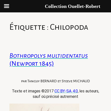
Collection Ouellet-Robert
Aller
au
Étiquette :
Chilopoda
contenu
Bothropolys multidentatus
(Newport 1845)
par Tanguy BERNARD et Steeve MICHAUD
Texte et images ©2017
CC BY-SA 4.0
, les auteurs,
sauf où précisé autrement