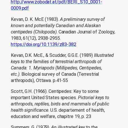
http://www.zobodat.at/pdf/BERI_S10_0001-
0009.pdf
Kevan, D. K. McE (1983).
A preliminary survey of
known and potentially Canadian and Alaskan
centipedes (Chilopoda)
.
Canadian Journal of Zoology
,
1983, 61(12), 2938-2955.
https://doi.org/10.1139/z83-382
Kevan, D.K. McE., & Scudder, G.G.E. (1989)
Illustrated
keys to the families of terrestrial arthropods of
Canada: 1. Myriapods (Millipedes, Centipedes,
etc.).
Biological survey of Canada (Terrestrial
arthropods), Ottawa. p.41-55
Scott, G.H. (1966). Centipedes: Key to some
important United States species.
Pictorial keys to
arthropods, reptiles, birds and mammals of public
health significance
. U.S. departement of health,
education and welfare, chapitre 19, p. 23
Summers, G. (1979).
An illustrated key to the