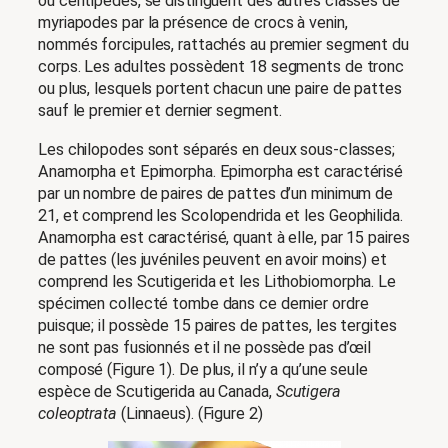
ou centipèdes, se distinguent des autres classes de
myriapodes par la présence de crocs à venin,
nommés forcipules, rattachés au premier segment du
corps. Les adultes possèdent 18 segments de tronc
ou plus, lesquels portent chacun une paire de pattes
sauf le premier et dernier segment.
Les chilopodes sont séparés en deux sous-classes;
Anamorpha et Epimorpha. Epimorpha est caractérisé
par un nombre de paires de pattes d’un minimum de
21, et comprend les Scolopendrida et les Geophilida.
Anamorpha est caractérisé, quant à elle, par 15 paires
de pattes (les juvéniles peuvent en avoir moins) et
comprend les Scutigerida et les Lithobiomorpha. Le
spécimen collecté tombe dans ce dernier ordre
puisque; il possède 15 paires de pattes, les tergites
ne sont pas fusionnés et il ne possède pas d’œil
composé (Figure 1). De plus, il n’y a qu’une seule
espèce de Scutigerida au Canada,
Scutigera
coleoptrata
(Linnaeus). (Figure 2)