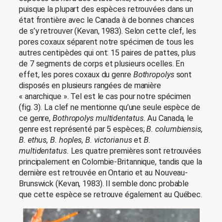
puisque la plupart des espèces retrouvées dans un
état frontière avec le Canada à de bonnes chances
de s’y retrouver (Kevan, 1983). Selon cette clef, les
pores coxaux séparent notre spécimen de tous les
autres centipèdes qui ont: 15 paires de pattes, plus
de 7 segments de corps et plusieurs ocelles. En
effet, les pores coxaux du genre
Bothropolys
sont
disposés en plusieurs rangées de manière
« anarchique ». Tel est le cas pour notre spécimen
(fig. 3). La clef ne mentionne qu’une seule espèce de
ce genre,
Bothropolys multidentatus.
Au Canada, le
genre est représenté par 5 espèces;
B. columbiensis,
B. ethus, B. hoples, B. victorianus
et
B.
multidentatus.
Les quatre premières sont retrouvées
principalement en Colombie-Britannique, tandis que la
dernière est retrouvée en Ontario et au Nouveau-
Brunswick (Kevan, 1983). Il semble donc probable
que cette espèce se retrouve également au Québec.