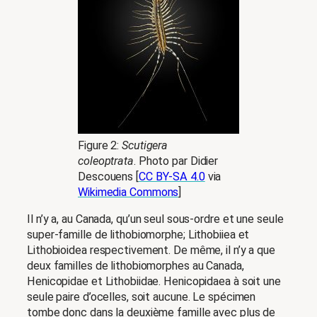
Figure 2:
Scutigera
coleoptrata
. Photo par Didier
Descouens [
CC BY-SA 4.0
via
Wikimedia Commons
]
Il n’y a, au Canada, qu’un seul sous-ordre et une seule
super-famille de lithobiomorphe; Lithobiiea et
Lithobioidea respectivement. De même, il n’y a que
deux familles de lithobiomorphes au Canada,
Henicopidae et Lithobiidae. Henicopidaea à soit une
seule paire d’ocelles, soit aucune. Le spécimen
tombe donc dans la deuxième famille avec plus de