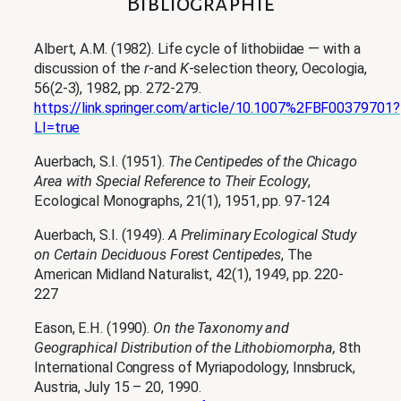
Bibliographie
Albert, A.M. (1982). Life cycle of lithobiidae — with a
discussion of the
r
-and
K
-selection theory, Oecologia,
56(2-3), 1982, pp. 272-279.
https://link.springer.com/article/10.1007%2FBF00379701?
LI=true
Auerbach, S.I. (1951).
The Centipedes of the Chicago
Area with Special Reference to Their Ecology
,
Ecological Monographs, 21(1), 1951, pp. 97-124
Auerbach, S.I. (1949).
A Preliminary Ecological Study
on Certain Deciduous Forest Centipedes
, The
American Midland Naturalist, 42(1), 1949, pp. 220-
227
Eason, E.H. (1990).
On the Taxonomy and
Geographical Distribution of the Lithobiomorpha,
8th
International Congress of Myriapodology, Innsbruck,
Austria, July 15 – 20, 1990.