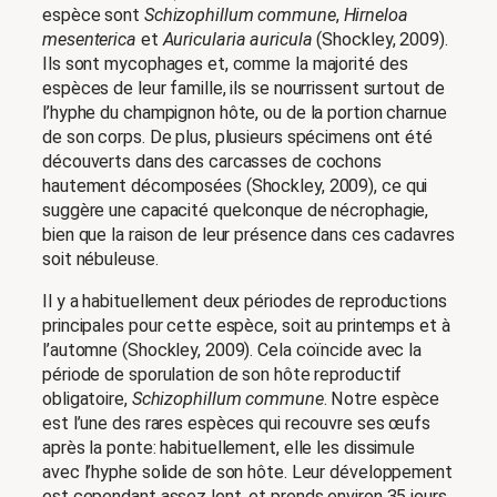
espèce sont
Schizophillum commune
,
Hirneloa
mesenterica
et
Auricularia auricula
(Shockley, 2009).
Ils sont mycophages et, comme la majorité des
espèces de leur famille, ils se nourrissent surtout de
l’hyphe du champignon hôte, ou de la portion charnue
de son corps. De plus, plusieurs spécimens ont été
découverts dans des carcasses de cochons
hautement décomposées (Shockley, 2009), ce qui
suggère une capacité quelconque de nécrophagie,
bien que la raison de leur présence dans ces cadavres
soit nébuleuse.
Il y a habituellement deux périodes de reproductions
principales pour cette espèce, soit au printemps et à
l’automne (Shockley, 2009). Cela coïncide avec la
période de sporulation de son hôte reproductif
obligatoire,
Schizophillum commune
. Notre espèce
est l’une des rares espèces qui recouvre ses œufs
après la ponte: habituellement, elle les dissimule
avec l’hyphe solide de son hôte. Leur développement
est cependant assez lent, et prends environ 35 jours.