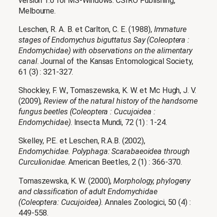
version 1.0 for MS-Windows. CSIRO Publishing,
Melbourne.
Leschen, R. A. B. et Carlton, C. E. (1988),
Immature
stages of Endomychus biguttatus Say (Coleoptera :
Endomychidae) with observations on the alimentary
canal
. Journal of the Kansas Entomological Society,
61 (3) : 321-327.
Shockley, F. W., Tomaszewska, K. W. et Mc Hugh, J. V.
(2009),
Review of the natural history of the handsome
fungus beetles (Coleoptera : Cucujoidea :
Endomychidae)
. Insecta Mundi, 72 (1) : 1-24.
Skelley, P.E. et Leschen, R.A.B. (2002),
Endomychidae. Polyphaga: Scarabaeoidea through
Curculionidae
. American Beetles, 2 (1) : 366-370.
Tomaszewska, K. W. (2000),
Morphology, phylogeny
and classification of adult Endomychidae
(Coleoptera: Cucujoidea).
Annales Zoologici, 50 (4) :
449-558.