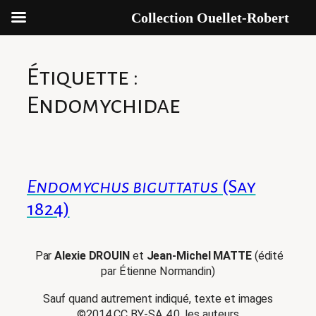
Collection Ouellet-Robert
Aller
au
Étiquette :
contenu
Endomychidae
Endomychus biguttatus
(Say
1824)
Par
Alexie DROUIN
et
Jean-Michel MATTE
(édité
par Étienne Normandin)
Sauf quand autrement indiqué, texte et images
©2014 CC BY-SA 4.0, les auteurs