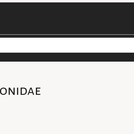
cimens
Les projets de la collection
Personnel
Devenir bénévol
onidae