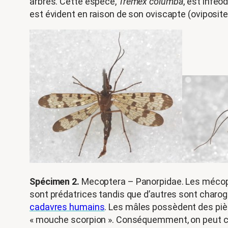
arbres. Cette espèce,
Tremex columba
, est inféo
est évident en raison de son oviscapte (oviposite
Spécimen 2.
Mecoptera – Panorpidae. Les mécopt
sont prédatrices tandis que d’autres sont charo
cadavres humains
. Les mâles possèdent des piè
« mouche scorpion ». Conséquemment, on peut con