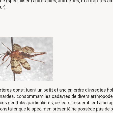
dée (spécialisée) aux érables, aux hêtres, et à d’autres a
ur).
ères constituent un petit et ancien ordre d’insectes h
gnardes, consommant les cadavres de divers arthropodes.
ces génitales particulières, celles-ci ressemblent à un 
stater que le spécimen présenté ne possède pas de pièc