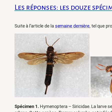
Les réponses: les douze spéci
Suite à l’article de la
semaine dernière
, tel que 
Spécimen 1.
Hymenoptera – Siricidae. La larve se 