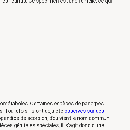
rbres feuillus. Ce spécimen est une femelle, ce qui
olométaboles. Certaines espèces de panorpes
 Toutefois, ils ont déjà été
observés sur des
appendice de scorpion, d’où vient le nom commun
es génitales spéciales, il s’agit donc d’une