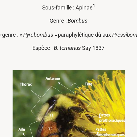
1
Sous-famille : Apinae
Genre :
Bombus
-genre : «
Pyrobombus
» paraphylétique dû aux
Pressibo
Espèce :
B. ternarius
Say 1837