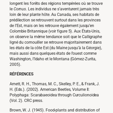
longent les forêts des régions tempérées où se trouve
le
Cornus
. Les individus ne s’aventurent jamais très
loin de leur plante hôte. Au Canada, ses habitats de
prédilection se retrouvent surtout dans les provinces
de l’Est, mais on les retrouve également jusqu’en
Colombie Britannique (voir figure 5). Aux États-Unis,
on observe la même tendance soit que le Calligraphe
ligné du cornouiller se retrouve majoritairement dans
les états de la côte Est (du Maine jusqu’à la Géorgie),
mais aussi dans quelques états de l’ouest comme
Washington, l’Idaho et le Montana (Gómez-Zurita,
2005).
RÉFÉRENCES
Arnett, R. H., Thomas, M. C., Skelley, P. E., & Frank, J.
H. (Eds.). (2002). American Beetles, Volume II:
Polyphaga: Scarabaeoidea through Curculionoidea
(Vol. 2). CRC press.
Brown, W. J. (1945). Food-plants and distribution of