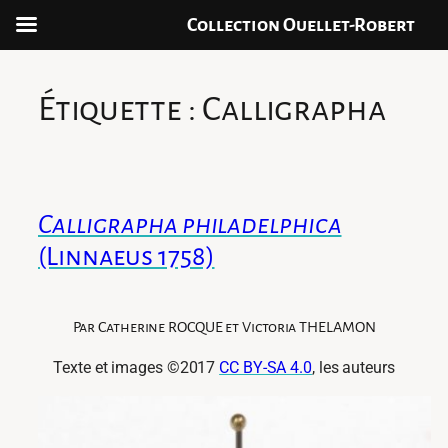
Collection Ouellet-Robert
Aller
au
Étiquette :
Calligrapha
contenu
Calligrapha philadelphica
(Linnaeus 1758)
Par Catherine ROCQUE et Victoria THELAMON
Texte et images ©2017
CC BY-SA 4.0
, les auteurs