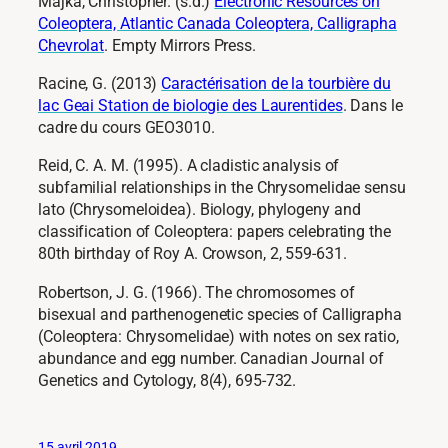
Majka, Christopher. (s.d.)
Electronic Resources on
Coleoptera, Atlantic Canada Coleoptera, Calligrapha
Chevrolat
. Empty Mirrors Press.
Racine, G. (2013)
Caractérisation de la tourbière du
lac Geai Station de biologie des Laurentides
. Dans le
cadre du cours GEO3010.
Reid, C. A. M. (1995). A cladistic analysis of
subfamilial relationships in the Chrysomelidae sensu
lato (Chrysomeloidea). Biology, phylogeny and
classification of Coleoptera: papers celebrating the
80th birthday of Roy A. Crowson, 2, 559-631.
Robertson, J. G. (1966). The chromosomes of
bisexual and parthenogenetic species of Calligrapha
(Coleoptera: Chrysomelidae) with notes on sex ratio,
abundance and egg number. Canadian Journal of
Genetics and Cytology, 8(4), 695-732.
15 avril 2019