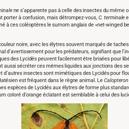
minale
ne s’apparente pas à celle des insectes du même ord
ent porter à confusion, mais détrompez-vous,
C. terminale
e
nné à ces coléoptères le surnom anglais de «net-winged bee
 couleur noire, avec les élytres souvent marqués de tache
nal d’avertissement pour les prédateurs, signifiant que l’in
ques des Lycidés peuvent facilement être brisées pour libé
nt aussi sécréter ces mêmes liquides aux jonctions des s
 d’autres insectes sont mimétiques des Lycidés pour flou
ésien est fréquent dans le règne animal. Le
Calopteron
ines espèces de Lycidés aux élytres de forme plus standa
um coloré d’orange éclatant est semblable à celui des lucio