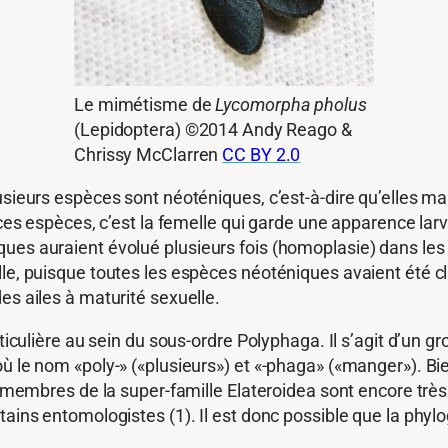
Le mimétisme de
Lycomorpha pholus
(Lepidoptera) ©2014 Andy Reago &
Chrissy McClarren
CC BY 2.0
lusieurs espèces sont néoténiques, c’est-à-dire qu’elles 
 ces espèces, c’est la femelle qui garde une apparence lar
ues auraient évolué plusieurs fois (homoplasie) dans les l
lle, puisque toutes les espèces néoténiques avaient été c
des ailes à maturité sexuelle.
articulière au sein du sous-ordre Polyphaga. Il s’agit d’un
où le nom «poly-» («plusieurs») et «-phaga» («manger»). B
es membres de la super-famille Elateroidea sont encore trè
tains entomologistes (1). Il est donc possible que la phyl