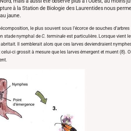
 Nord, mais a aussi été observé plus à l’Ouest, au moins j
pture à la Station de Biologie des Laurentides nous perme
eau jaune.
écomposition, le plus souvent sous l’écorce de souches d’arbres m
e en stade nymphal de
C. terminale
est particulière. Lorsque vient l
abritait. Il semblerait alors que ces larves deviendraient nymphes 
celui-ci grossit à mesure que les larves émergent et muent (8).
lent.