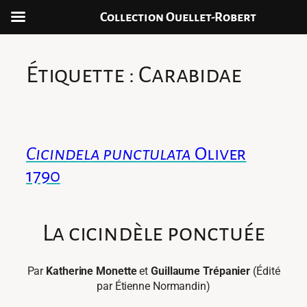
Collection Ouellet-Robert
Aller
au
Étiquette :
Carabidae
contenu
Cicindela punctulata
Oliver
1790
La cicindèle ponctuée
Par
Katherine Monette
et
Guillaume Trépanier
(Édité
par Étienne Normandin)