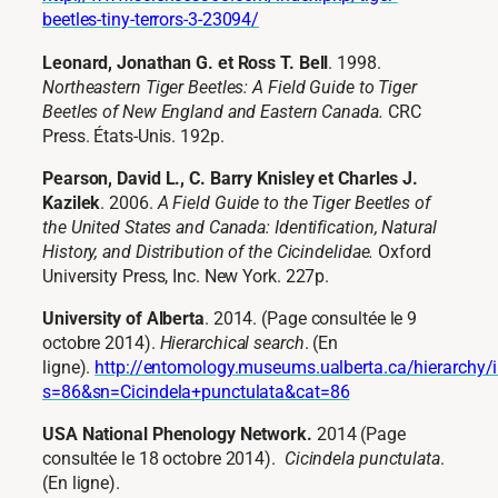
beetles-tiny-terrors-3-23094/
Leonard, Jonathan G. et Ross T. Bell
. 1998.
Northeastern Tiger Beetles: A Field Guide to Tiger
Beetles of New England and Eastern Canada.
CRC
Press. États-Unis. 192p.
Pearson, David L., C. Barry Knisley et Charles J.
Kazilek
. 2006.
A Field Guide to the Tiger Beetles of
the United States and Canada: Identification, Natural
History, and Distribution of the Cicindelidae.
Oxford
University Press, Inc. New York. 227p.
University of Alberta
. 2014. (Page consultée le 9
octobre 2014).
Hierarchical search
. (En
ligne).
http://entomology.museums.ualberta.ca/hierarchy/
s=86&sn=Cicindela+punctulata&cat=86
USA National Phenology Network
.
2014 (Page
consultée le 18 octobre 2014).
Cicindela punctulata
.
(En ligne).