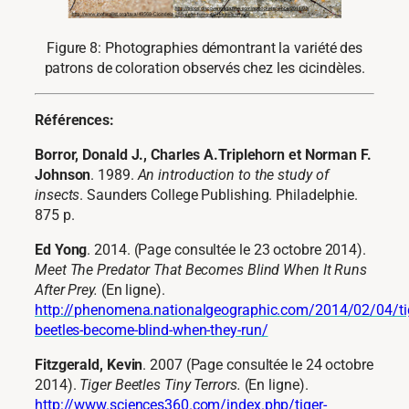
Figure 8: Photographies démontrant la variété des
patrons de coloration observés chez les cicindèles.
Références:
Borror, Donald J., Charles A.Triplehorn et Norman F.
Johnson
. 1989.
An introduction to the study of
insects
. Saunders College Publishing. Philadelphie.
875 p.
Ed Yong
. 2014. (Page consultée le 23 octobre 2014).
Meet The Predator That Becomes Blind When It Runs
After Prey.
(En ligne).
http://phenomena.nationalgeographic.com/2014/02/04/ti
beetles-become-blind-when-they-run/
Fitzgerald, Kevin
. 2007 (Page consultée le 24 octobre
2014).
Tiger Beetles Tiny Terrors.
(En ligne).
http://www.sciences360.com/index.php/tiger-