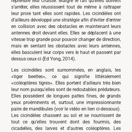
reprendre leur chasse. Malgré le fait qu’elles doivent
s’arrêter, elles réussissent tout de même à rattraper
leur proie tant elles sont rapides. Les cicindèles ont
d’ailleurs développé une stratégie afin d’éviter d’entrer
en collision avec des obstacles en maintenant leurs
antennes droit devant elles. Elles se déplacent à une
vitesse trop grande pour pouvoir changer de direction,
mais en sentant les obstacles avec leurs antennes,
elles basculent leur corps vers le haut et passent par
dessus ceux-ci (Ed Yong, 2014).
Les cicindèles sont surnommées, en anglais, les
«tiger beetles», ce qui signifie littéralement
«coléoptères tigres». Elles portent d’ailleurs très bien
leur nom puisqu’elles sont de redoutables prédateurs.
Elles possèdent de longues pattes fines, de grands
yeux proéminents et, surtout, une impressionnante
paire de mandibules (voir le vidéo en lien ci-dessous).
Les cicindèles chassent au sol et se nourrissent de
tout ce qu’elles trouvent dont des fourmis, des
cicadelles, des larves et d’autres coléoptères. Les