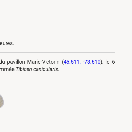
teures.
 pavillon Marie-Victorin (
45.511, -73.610
), le 6
 nommée
Tibicen canicularis
.