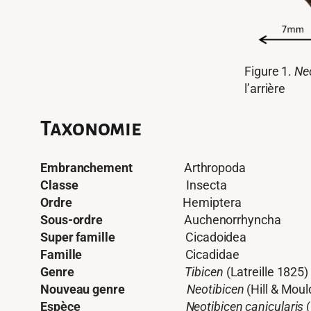
Figure 1.
Neo
l’arrière
Taxonomie
Embranchement
Arthropoda
Classe
Insecta
Ordre
Hemiptera
Sous-ordre
Auchenorrhyncha
Super famille
Cicadoidea
Famille
Cicadidae
Genre
Tibicen
(Latreille 1825)
Nouveau genre
Neotibicen
(Hill & Moul
Espèce
Neotibicen
canicularis
(