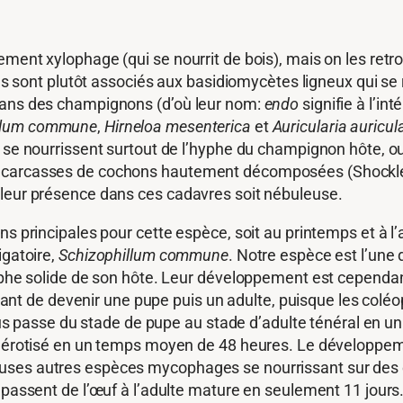
ement xylophage (qui se nourrit de bois), mais on les re
 ils sont plutôt associés aux basidiomycètes ligneux qui s
 dans des champignons (d’où leur nom:
endo
signifie à l’int
illum commune
,
Hirneloa mesenterica
et
Auricularia auricul
 se nourrissent surtout de l’hyphe du champignon hôte, ou
s carcasses de cochons hautement décomposées (Shockley
 leur présence dans ces cadavres soit nébuleuse.
ns principales pour cette espèce, soit au printemps et à l
igatoire,
Schizophillum commune
. Notre espèce est l’une
hyphe solide de son hôte. Leur développement est cependan
, avant de devenir une pupe puis un adulte, puisque les col
passe du stade de pupe au stade d’adulte ténéral en un
sclérotisé en un temps moyen de 48 heures. Le développem
euses autres espèces mycophages se nourrissant sur de
 passent de l’œuf à l’adulte mature en seulement 11 jours