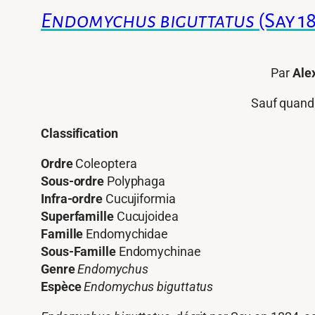
Endomychus biguttatus
(Say 1
Par
Ale
Sauf quand 
Classification
Ordre
Coleoptera
Sous-ordre
Polyphaga
Infra-ordre
Cucujiformia
Superfamille
Cucujoidea
Famille
Endomychidae
Sous-Famille
Endomychinae
Genre
Endomychus
Espèce
Endomychus biguttatus