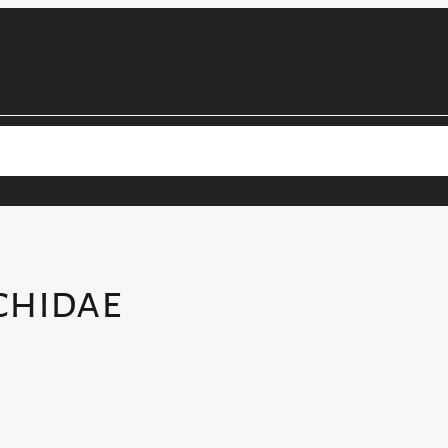
cimens
Les projets de la collection
Personnel
Devenir béné
hidae