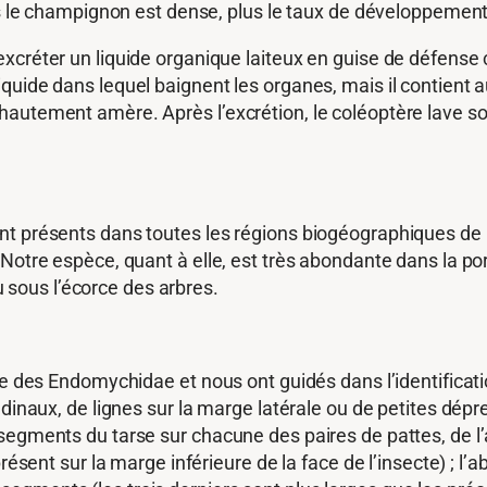
us le champignon est dense, plus le taux de développement
créter un liquide organique laiteux en guise de défense ch
iquide dans lequel baignent les organes, mais il contien
autement amère. Après l’excrétion, le coléoptère lave so
t présents dans toutes les régions biogéographiques de l
Notre espèce, quant à elle, est très abondante dans la po
ou sous l’écorce des arbres.
le des Endomychidae et nous ont guidés dans l’identificati
udinaux, de lignes sur la marge latérale ou de petites dép
egments du tarse sur chacune des paires de pattes, de l’av
résent sur la marge inférieure de la face de l’insecte) ; l’