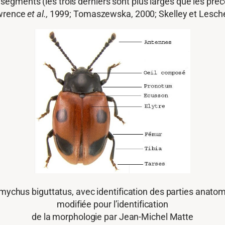
gments (les trois derniers sont plus larges que les précéd
awrence
et al.,
1999; Tomaszewska, 2000; Skelley et Lesche
mychus biguttatus, avec identification des parties anatom
modifiée pour l’identification
de la morphologie par Jean-Michel Matte