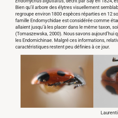
Endomychus biguttatus
, décrit par Say en 1824, 
Bien qu’il arbore des élytres visuellement semblab
regroupe environ 1800 espèces réparties en 12 sou
famille Endomychidae est considérée comme étant 
allaient jusqu’à les placer dans le même taxon, so
(Tomaszewska, 2000). Nous savons aujourd’hui que 
les Endomichinae. Malgré ces informations, relativ
caractéristiques restent peu définies à ce jour.
Laurenti