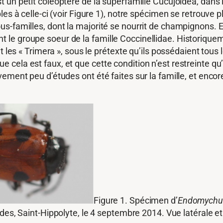
est un petit coléoptère de la superfamille Cucujoidea, dans
les à celle-ci (voir Figure 1), notre spécimen se retrouve 
s-familles, dont la majorité se nourrit de champignons. En
le groupe soeur de la famille Coccinellidae. Historique
it les « Trimera », sous le prétexte qu’ils possédaient tou
cela est faux, et que cette condition n’est restreinte q
ement peu d’études ont été faites sur la famille, et encor
Figure 1. Spécimen d’
Endomychus
des, Saint-Hippolyte, le 4 septembre 2014. Vue latérale et