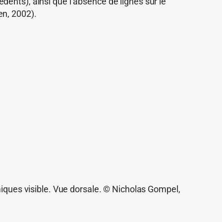
ents), ainsi que l’absence de lignes sur le
n, 2002).
iques visible. Vue dorsale. © Nicholas Gompel,