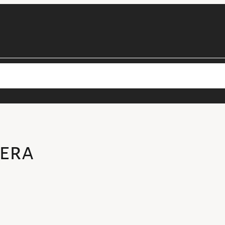
cimens
Les projets de la collection
Personnel
Devenir béné
era