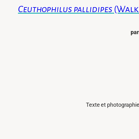
Ceuthophilus pallidipes
(Walke
par
Texte et photographi