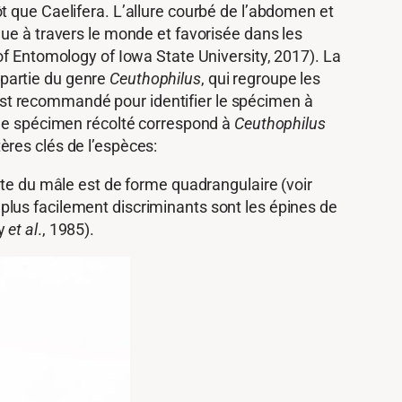
t que Caelifera. L’allure courbé de l’abdomen et
due à travers le monde et favorisée dans les
of Entomology of Iowa State University, 2017). La
t partie du genre
Ceuthophilus
, qui regroupe les
st recommandé pour identifier le spécimen à
 le spécimen récolté correspond à
Ceuthophilus
tères clés de l’espèces:
ite du mâle est de forme quadrangulaire (voir
es plus facilement discriminants sont les épines de
ry
et al
., 1985).