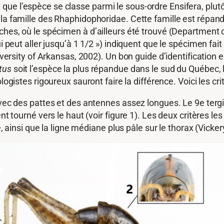
ue l’espèce se classe parmi le sous-ordre Ensifera, plutô
 la famille des Rhaphidophoridae. Cette famille est répan
oches, où le spécimen à d’ailleurs été trouvé (Department 
ui peut aller jusqu’à 1 1/2 ») indiquent que le spécimen fai
ity of Arkansas, 2002). Un bon guide d’identification e
tus
soit l’espèce la plus répandue dans le sud du Québec,
ogistes rigoureux sauront faire la différence. Voici les cri
 avec des pattes et des antennes assez longues. Le 9e terg
nt tourné vers le haut (voir figure 1). Les deux critères l
se, ainsi que la ligne médiane plus pâle sur le thorax (Vicke