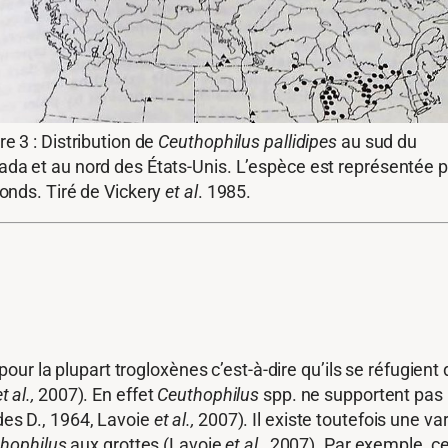
re 3 : Distribution de
Ceuthophilus pallidipes
au sud du
da et au nord des États-Unis. L’espèce est représentée p
ronds. Tiré de Vickery
et al
. 1985.
our la plupart trogloxènes c’est-à-dire qu’ils se réfugient 
et al.,
2007). En effet
Ceuthophilus
spp. ne supportent pas 
ades D., 1964, Lavoie
et al.,
2007). Il existe toutefois une v
hophilus
aux grottes (Lavoie
et al.,
2007). Par exemple, ce