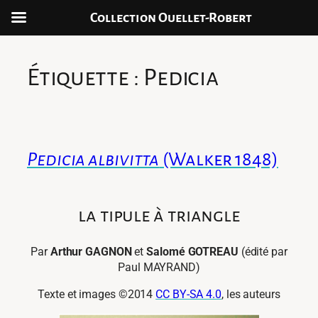
Collection Ouellet-Robert
Aller
au
Étiquette :
Pedicia
contenu
Pedicia albivitta
(Walker 1848)
la tipule à triangle
Par
Arthur
GAGNON
et
Salomé
GOTREAU
(édité par
Paul MAYRAND)
Texte et images ©2014
CC BY-SA 4.0
, les auteurs