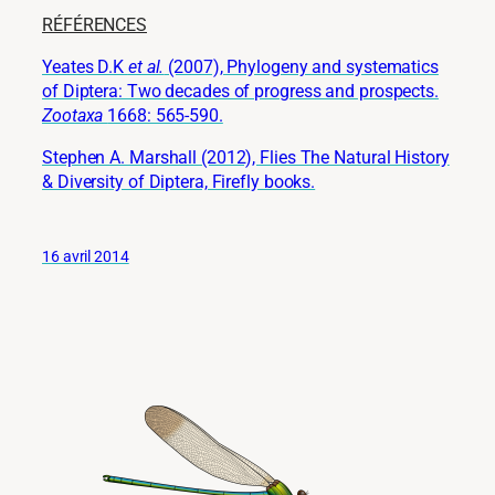
RÉFÉRENCES
Yeates D.K
et al.
(2007), Phylogeny and systematics
of Diptera: Two decades of progress and prospects.
Zootaxa
1668: 565-590.
Stephen A. Marshall (2012), Flies The Natural History
& Diversity of Diptera, Firefly books.
16 avril 2014