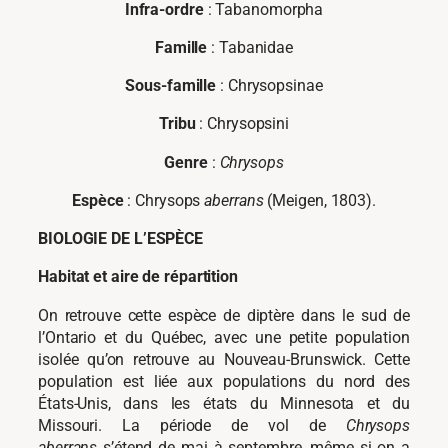
Infra-ordre
: Tabanomorpha
Famille
: Tabanidae
Sous-famille
: Chrysopsinae
Tribu
: Chrysopsini
Genre
:
Chrysops
Espèce
: Chrysops
aberrans
(Meigen, 1803).
BIOLOGIE DE L’ESPÈCE
Habitat et aire de répartition
On retrouve cette espèce de diptère dans le sud de
l’Ontario et du Québec, avec une petite population
isolée qu’on retrouve au Nouveau-Brunswick. Cette
population est liée aux populations du nord des
États-Unis, dans les états du Minnesota et du
Missouri. La période de vol de
Chrysops
aberrans
s’étend de mai à septembre, même si on a