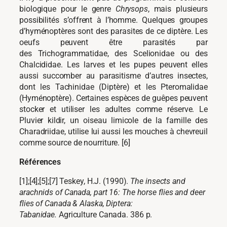
biologique pour le genre
Chrysops
, mais plusieurs
possibilités s’offrent à l’homme. Quelques groupes
d’hyménoptères sont des parasites de ce diptère. Les
oeufs peuvent être parasités par
des Trichogrammatidae, des Scelionidae ou des
Chalcididae. Les larves et les pupes peuvent elles
aussi succomber au parasitisme d’autres insectes,
dont les Tachinidae (Diptère) et les Pteromalidae
(Hyménoptère). Certaines espèces de guêpes peuvent
stocker et utiliser les adultes comme réserve. Le
Pluvier kildir, un oiseau limicole de la famille des
Charadriidae, utilise lui aussi les mouches à chevreuil
comme source de nourriture. [6]
Références
[1];[4];[5];[7] Teskey, H.J. (1990).
The insects and
arachnids of Canada, part 16: The horse flies and deer
flies of Canada & Alaska, Diptera:
Tabanidae.
Agriculture Canada. 386 p.