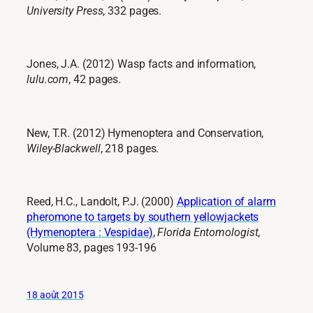
University Press
, 332 pages.
Jones, J.A. (2012) Wasp facts and information,
lulu.com
, 42 pages.
New, T.R. (2012) Hymenoptera and Conservation,
Wiley-Blackwell
, 218 pages.
Reed, H.C., Landolt, P.J. (2000)
Application of alarm
pheromone to targets by southern yellowjackets
(Hymenoptera : Vespidae)
,
Florida Entomologist
,
Volume 83, pages 193-196
18 août 2015