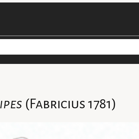
cimens
Les projets de la collection
Personnel
Devenir bénévol
ipes
(Fabricius 1781)