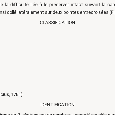
e la difficulté liée à le préserver intact suivant la c
i collé latéralement sur deux pointes entrecroisées (Figu
CLASSIFICATION
icius, 1781)
IDENTIFICATION
écimen de
B. clavipes
car de nombreux caractères clés simp