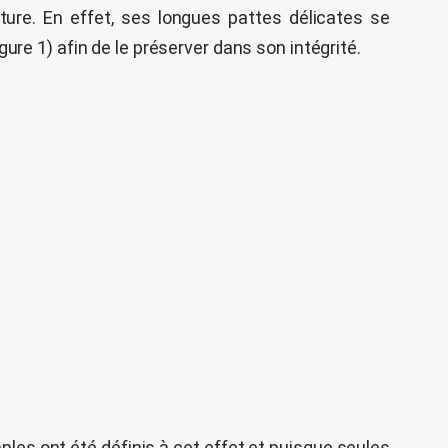
apture. En effet, ses longues pattes délicates se
re 1) afin de le préserver dans son intégrité.
les ont été définis à cet effet et puisque seules