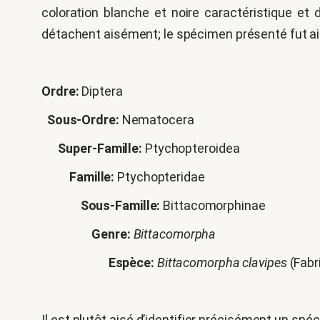
coloration blanche et noire caractéristique et d
détachent aisément; le spécimen présenté fut ains
Ordre:
Diptera
Sous-Ordre:
Nematocera
Super-Famille:
Ptychopteroidea
Famille:
Ptychopteridae
Sous-Famille:
Bittacomorphinae
Genre:
Bittacomorpha
Espèce:
Bittacomorpha clavipes
(Fabr
Il est plutôt aisé d’identifier précisément un sp