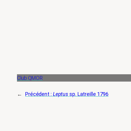
Club QMOR
←
Précédent :
Leptus
sp. Latreille 1796