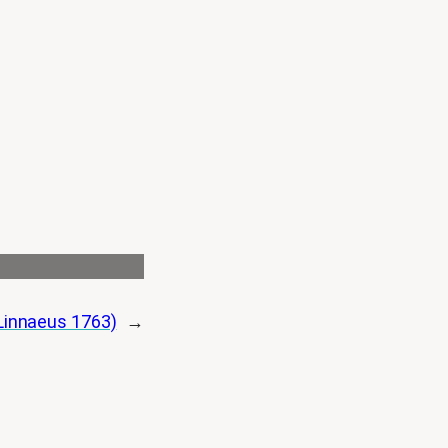
Linnaeus 1763)
→