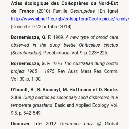
Atlas écologique des Coléoptères du Nord-Est
de France
(2010) Famille
Geotrupidae
. [En ligne]
http://www.sibnef1.eu/gb/coleoptera/Geotrupidae/family
(Consulté le 22 octobre 2014)
Bornemissza, G. F.
1969.
A new type of brood care
observed in the dung beetle Oniticellus cinctus
(Scarabaeidae).
Pedobiologia. Vol. 9. p. 223–225.
Bornemissza, G. F.
1976.
The Australian dung beetle
project 1965 – 1975
. Rev. Aust. Meat Res. Comm.
Vol.
30. p. 1-30.
D’hondt, B., B. Bossuyt, M. Hoffmann et D. Bonte.
2008.
Dung beetles as secondary seed dispersers in a
temperate grassland
. Basic and Applied Ecology. Vol.
9.5. p. 542-549.
Discover Life
. 2012.
Geotrupes balyi
@ Global