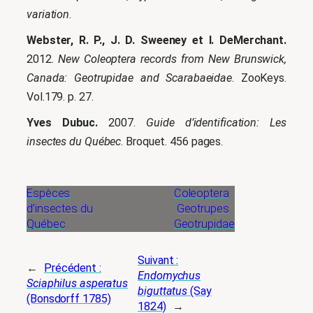
variation
.
Webster, R. P., J. D. Sweeney et I. DeMerchant.
2012.
New Coleoptera records from New Brunswick,
Canada: Geotrupidae and Scarabaeidae
. ZooKeys.
Vol.179. p. 27.
Yves Dubuc.
2007.
Guide d’identification: Les
insectes du Québec
. Broquet. 456 pages.
Espèces
Coleoptera
d’insectes du
Geotrupes
Québec
Geotrupidae
Suivant :
←
Précédent :
Endomychus
Sciaphilus asperatus
biguttatus
(Say
(Bonsdorff 1785)
1824)
→