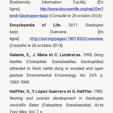
Biodiversity Information Facility [En
ligne].
http://www.discoverlife.org/mp/20m?
kind=Geotrupes+balyi
(Consulté le 26 octobre 2014)
Encyclopedia of Life.
2011.
Geotrupes
balyi.
Overview. [En
ligne].
http://eol.org/pages/18014323/overview.
(Consulté le 26 octobre 2014).
Galante, E., J. Mena et C. Lumbreras.
1995.
Dung
beetles (Coleoptera: Scarabaeidae, Geotrupidae)
attracted to fresh cattle dung in wooded and open
pasture
. Environmental Entomology. Vol. 24.5. p.
1063-1068.
Halffter, V., Y. López-Guerrero et G. Halffter.
1985.
Nesting and ovarian development in Geotrupes
cavicollis Bates (Coleoptera: Scarabaeidae)
. Acta
Zool. Mex. Vol. 7. p.