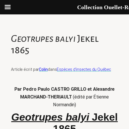
Collection Ouellet-R
Aller
au
contenu
Geotrupes balyi
Jekel
1865
Article écrit par
Colin
dans
Espèces d’insectes du Québec
Par Pedro Paulo CASTRO GRILLO et Alexandre
MARCHAND-THERIAULT
(édité par Étienne
Normandin)
Geotrupes balyi
Jekel
1865