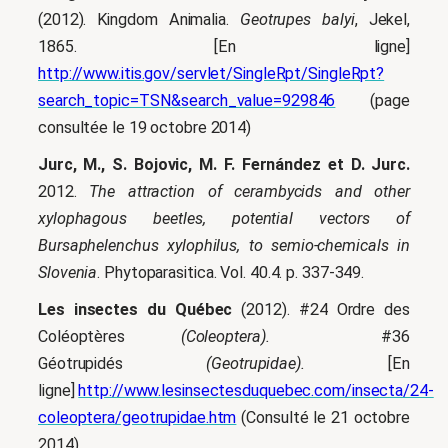
(2012). Kingdom Animalia.
Geotrupes balyi
, Jekel,
1865. [En ligne]
http://www.itis.gov/servlet/SingleRpt/SingleRpt?
search_topic=TSN&search_value=929846
(page
consultée le 19 octobre 2014)
Jurc, M., S. Bojovic, M. F. Fernández et D. Jurc.
2012.
The attraction of cerambycids and other
xylophagous beetles, potential vectors of
Bursaphelenchus xylophilus, to semio-chemicals in
Slovenia
. Phytoparasitica. Vol. 40.4. p. 337-349.
Les insectes du Québec
(2012). #24 Ordre des
Coléoptères
(Coleoptera).
#36
Géotrupidés
(Geotrupidae).
[En
ligne]
http://www.lesinsectesduquebec.com/insecta/24-
coleoptera/geotrupidae.htm
(Consulté le 21 octobre
2014)