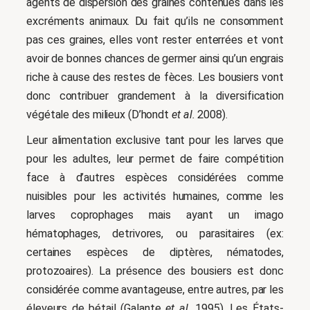
agents de dispersion des graines contenues dans les
excréments animaux. Du fait qu’ils ne consomment
pas ces graines, elles vont rester enterrées et vont
avoir de bonnes chances de germer ainsi qu’un engrais
riche à cause des restes de fèces. Les bousiers vont
donc contribuer grandement à la diversification
végétale des milieux (D’hondt
et al.
2008).
Leur alimentation exclusive tant pour les larves que
pour les adultes, leur permet de faire compétition
face à d’autres espèces considérées comme
nuisibles pour les activités humaines, comme les
larves coprophages mais ayant un imago
hématophages, detrivores, ou parasitaires (ex:
certaines espèces de diptères, nématodes,
protozoaires). La présence des bousiers est donc
considérée comme avantageuse, entre autres, par les
éleveurs de bétail (Galante
et al.
1995). Les États-