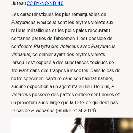
Juteau
CC BY-NC-ND 4.0
Les caractéristiques les plus remarquables de
Platydracus violaceus
sont les élytres violets aux
reflets métalliques et les poils pâles recouvrant
certaines parties de l’abdomen. Il est possible de
confondre
Platydracus violaceus
avec
Platydracus
viridanus
, ce dernier ayant des élytres violets
lorsqu’il est exposé à des substances toxiques se
trouvant dans des trappes à insectes. Dans le cas de
notre spécimen, capturé dans son habitat naturel,
aucune exposition à un agent n’a eu lieu. De plus,
P.
violaceus
possède des pattes entièrement noires et
un pronotum aussi large que la tête, ce qui n’est pas
le cas de
P. viridanus
(Brunke et al. 2011).