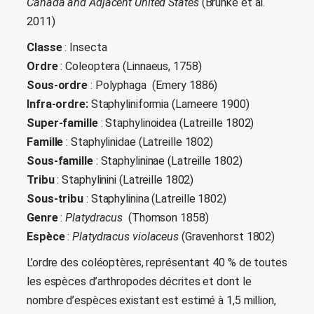
Canada and Adjacent United States
(Brunke et al.
2011)
Classe
: Insecta
Ordre
: Coleoptera (Linnaeus, 1758)
Sous-ordre
: Polyphaga (Emery 1886)
Infra-ordre:
Staphyliniformia (Lameere 1900)
Super-famille
: Staphylinoidea (Latreille 1802)
Famille
: Staphylinidae (Latreille 1802)
Sous-famille
: Staphylininae (Latreille 1802)
Tribu
: Staphylinini (Latreille 1802)
Sous-tribu
: Staphylinina (Latreille 1802)
Genre
:
Platydracus
(Thomson 1858)
Espèce
:
Platydracus violaceus
(Gravenhorst 1802)
L’ordre des coléoptères, représentant 40 % de toutes
les espèces d’arthropodes décrites et dont le
nombre d’espèces existant est estimé à 1,5 million,