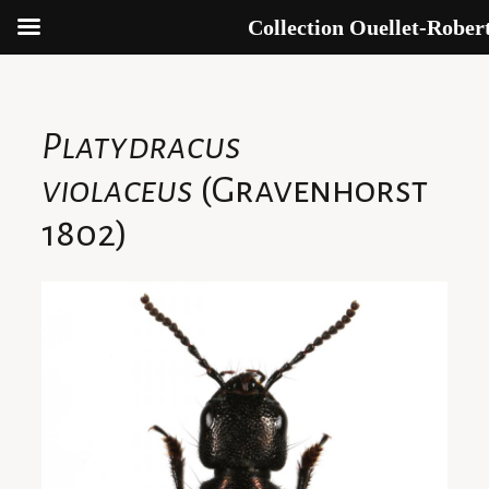
Collection Ouellet-Rober
Aller
au
contenu
Platydracus
violaceus
(Gravenhorst
1802)