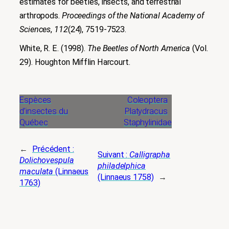
estimates for beetles, insects, and terrestrial
arthropods.
Proceedings of the National Academy of
Sciences
,
112
(24), 7519-7523.
White, R. E. (1998).
The Beetles of North America
(Vol.
29). Houghton Mifflin Harcourt.
Espèces
Coleoptera
d’insectes du
Platydracus
Québec
Staphylinidae
←
Précédent :
Suivant :
Calligrapha
Dolichovespula
philadelphica
maculata
(Linnaeus
(Linnaeus 1758)
→
1763)