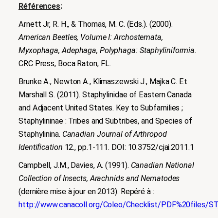
Références
:
Arnett Jr, R. H., & Thomas, M. C. (Eds.). (2000).
American Beetles, Volume I: Archostemata,
Myxophaga, Adephaga, Polyphaga: Staphyliniformia
.
CRC Press,
Boca Raton, FL
.
Brunke A., Newton A., Klimaszewski J., Majka C. Et
Marshall S. (2011). Staphylinidae of Eastern Canada
and Adjacent United States. Key to Subfamilies ;
Staphylininae : Tribes and Subtribes, and Species of
Staphylinina.
Canadian Journal of Arthropod
Identification
12., pp.1-111. DOI: 10.3752/cjai.2011.1
Campbell, J.M., Davies, A. (1991).
Canadian National
Collection of Insects, Arachnids and Nematodes
(dernière mise à jour en 2013). Repéré à :
http://www.canacoll.org/Coleo/Checklist/PDF%20files/