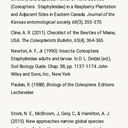
(Coleoptera : Staphylinidae) in a Raspberry Plantation
and Adjacent Sites in Eastern Canada.
Journal of the
Kansas entomological society,
68
(
3), 355-370
Cline, A. R. (2011). Checklist of the Beetles of Maine,
USA.
The Coleopterists Bulletin
,
65
(4), 364-365.
Newton, A. F., Jr. (1990). Insecta: Coleoptera
Staphylinidae adults and larvae. In D. L. Dindal (ed.),
Soil Biology Guide. Chap. 38, pp. 1137-1174. John
Wiley and Sons, Inc., New York
Paulian, R. (1988).
Biology of the Coleoptera
. Editions
Lechevalier
Stork, N. E., McBroom, J., Gely, C., & Hamilton, A. J.
(2015). New approaches narrow global species