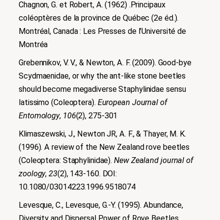
Chagnon, G. et Robert, A. (1962) .Principaux
coléoptères de la province de Québec (2e éd.).
Montréal, Canada : Les Presses de l’Université de
Montréa
Grebennikov, V. V., & Newton, A. F. (2009). Good-bye
Scydmaenidae, or why the ant-like stone beetles
should become megadiverse Staphylinidae sensu
latissimo (Coleoptera).
European Journal of
Entomology
,
106
(2), 275-301
Klimaszewski, J., Newton JR, A. F., & Thayer, M. K.
(1996). A review of the New Zealand rove beetles
(Coleoptera: Staphylinidae).
New Zealand journal of
zoology
,
23
(2), 143-160. DOI:
10.1080/03014223.1996.9518074
Levesque, C., Levesque, G.-Y. (1995). Abundance,
Diversity and Dispersal Power of Rove Beetles