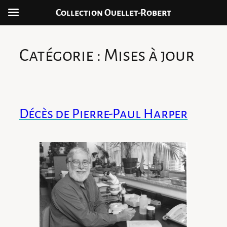
Collection Ouellet-Robert
Aller
au
Catégorie :
Mises à jour
contenu
Décès de Pierre-Paul Harper