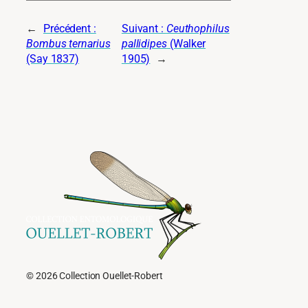
←
Précédent :
Suivant :
Ceuthophilus
Bombus ternarius
pallidipes
(Walker
(Say 1837)
1905)
→
© 2026 Collection Ouellet-Robert