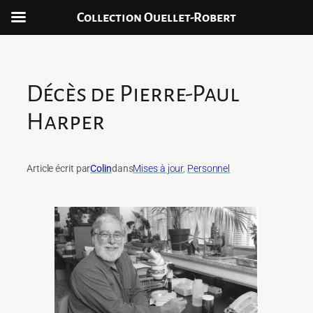
Collection Ouellet-Robert
Aller
au
contenu
Décès de Pierre-Paul
Harper
Article écrit par
Colin
dans
Mises à jour
, 
Personnel