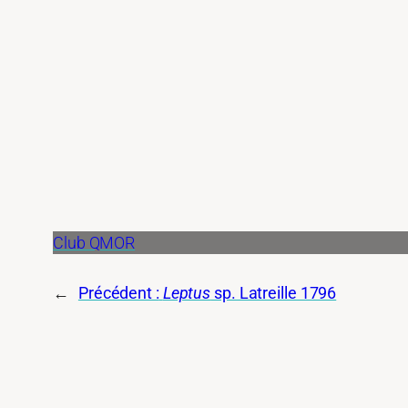
Club QMOR
←
Précédent :
Leptus
sp. Latreille 1796