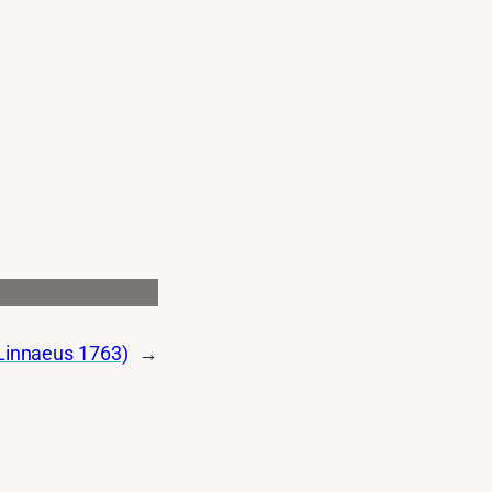
Linnaeus 1763)
→