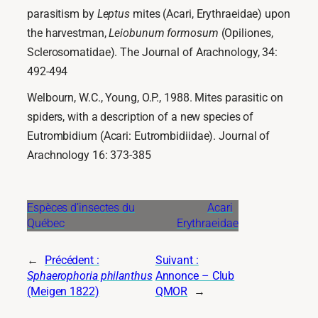
parasitism by
Leptus
mites (Acari, Erythraeidae) upon
the harvestman,
Leiobunum formosum
(Opiliones,
Sclerosomatidae). The Journal of Arachnology, 34:
492-494
Welbourn, W.C., Young, O.P., 1988. Mites parasitic on
spiders, with a description of a new species of
Eutrombidium (Acari: Eutrombidiidae). Journal of
Arachnology 16: 373-385
Espèces d’insectes du
Acari
Québec
Erythraeidae
←
Précédent :
Suivant :
Sphaerophoria philanthus
Annonce – Club
(Meigen 1822)
QMOR
→