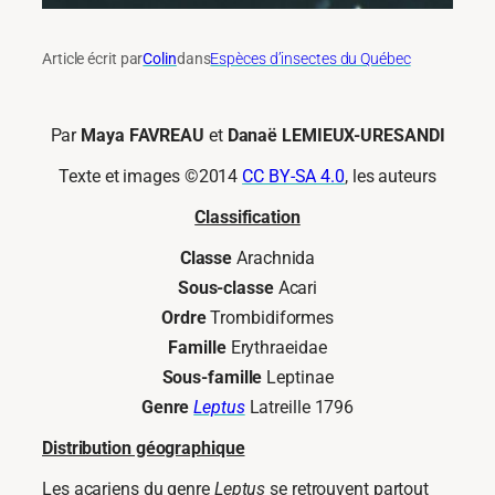
Article écrit par
Colin
dans
Espèces d’insectes du Québec
Par
Maya FAVREAU
et
Danaë LEMIEUX-URESANDI
Texte et images ©2014
CC BY-SA 4.0
, les auteurs
Classification
Classe
Arachnida
Sous-classe
Acari
Ordre
Trombidiformes
Famille
Erythraeidae
Sous-famille
Leptinae
Genre
Leptus
Latreille 1796
Distribution géographique
Les acariens du genre
Leptus
se retrouvent partout