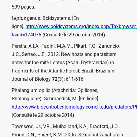
509 pages.
Leptus
genus. Boldsystems. [En
ligne].
http://www.boldsystems.org/index.php/Taxbrowse
taxid=174076
(Consulté le 29 octobre 2014)
Pereira, A.I.A., Fadini, M.A.M., Pikart, T.G., Zanuncio,
J.C., Serrao, J.E., 2012. New hosts and parasitism
notes for the mite Leptus (Acari: Erythraeidae) in
fragments of the Atlantic Forest, Brazil. Brazilian
Journal of Biology
72
(3): 611-616
Phalangium opilio (Arachnida: Opiliones,
Phalangiidae). Schmaedick, M. [En ligne].
http://www.biocontrol.entomology.cornell.edu/predators/
(Consulté le 29 octobre 2014)
Townsend, Jr., V.R., Mulholland, K.A., Bradford, J.O.,
Proud, D.N., Parent, K.M., 2006. Seasonal variation in