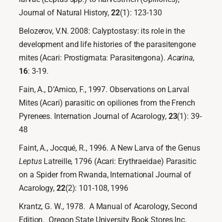
Journal of Natural History,
22
(1): 123-130
Belozerov, V.N. 2008: Calyptostasy: its role in the
development and life histories of the parasitengone
mites (Acari: Prostigmata: Parasitengona).
Acarina
,
16
: 3-19.
Fain, A., D’Amico, F., 1997. Observations on Larval
Mites (Acari) parasitic on opiliones from the French
Pyrenees. Internation Journal of Acarology,
23
(1): 39-
48
Faint, A., Jocqué, R., 1996. A New Larva of the Genus
Leptus
Latreille, 1796 (Acari: Erythraeidae) Parasitic
on a Spider from Rwanda, International Journal of
Acarology,
22
(2): 101-108, 1996
Krantz, G. W., 1978. A Manual of Acarology, Second
Edition. Oregon State University Book Stores Inc.