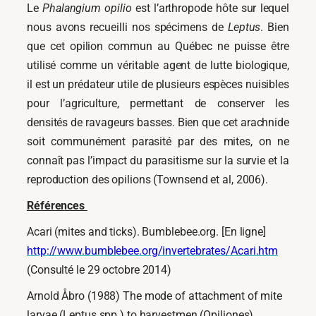
Le
Phalangium opilio
est l’arthropode hôte sur lequel
nous avons recueilli nos spécimens de
Leptus
. Bien
que cet opilion commun au Québec ne puisse être
utilisé comme un véritable agent de lutte biologique,
il est un prédateur utile de plusieurs espèces nuisibles
pour l’agriculture, permettant de conserver les
densités de ravageurs basses. Bien que cet arachnide
soit communément parasité par des mites, on ne
connaît pas l’impact du parasitisme sur la survie et la
reproduction des opilions (Townsend et al, 2006).
Références
Acari (mites and ticks). Bumblebee.org. [En ligne]
http://www.bumblebee.org/invertebrates/Acari.htm
(Consulté le 29 octobre 2014)
Arnold Åbro (1988) The mode of attachment of mite
larvae (Leptus spp.) to harvestmen (Opiliones),