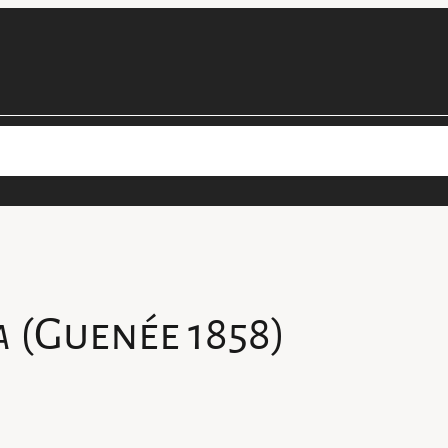
cimens
Les projets de la collection
Personnel
Devenir béné
a
(Guenée 1858)