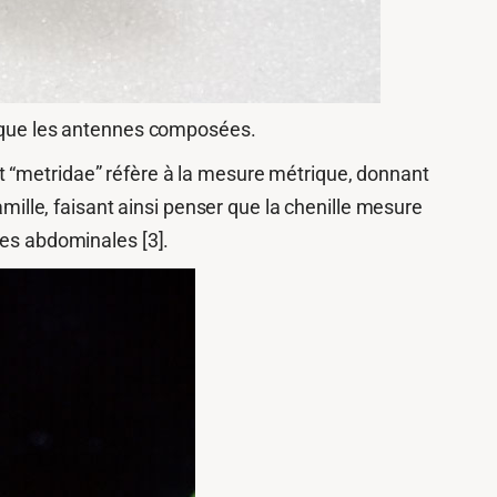
si que les antennes composées.
e et “metridae” réfère à la mesure métrique, donnant
amille, faisant ainsi penser que la chenille mesure
tes abdominales [3].