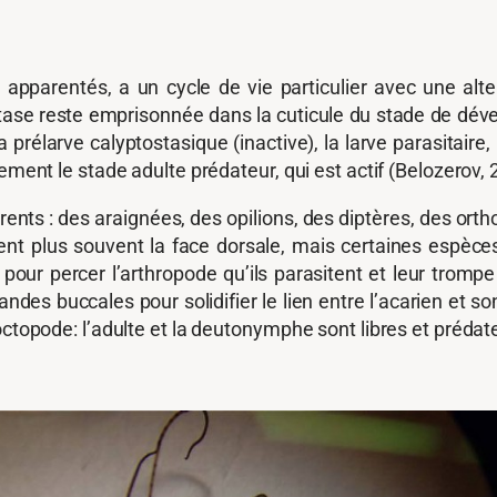
apparentés, a un cycle de vie particulier avec une al
 stase reste emprisonnée dans la cuticule du stade de dé
prélarve calyptostasique (inactive), la larve parasitair
ement le stade adulte prédateur, qui est actif (Belozerov, 
érents : des araignées, des opilions, des diptères, des ort
ssent plus souvent la face dorsale, mais certaines espèc
es pour percer l’arthropode qu’ils parasitent et leur tro
des buccales pour solidifier le lien entre l’acarien et so
ctopode: l’adulte et la deutonymphe sont libres et prédate