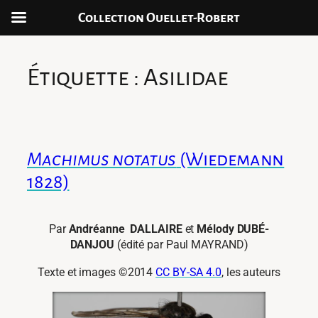
Collection Ouellet-Robert
Aller
au
Étiquette :
Asilidae
contenu
Machimus notatus
(Wiedemann
1828)
Par
Andréanne DALLAIRE
et
Mélody DUBÉ-
DANJOU
(édité par Paul MAYRAND)
Texte et images ©2014
CC BY-SA 4.0
, les auteurs