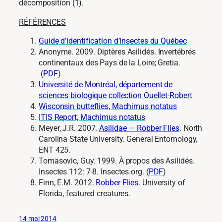
décomposition (1).
RÉFÉRENCES
Guide d’identification d’insectes du Québec
Anonyme. 2009. Diptères Asilidés. Invertébrés
continentaux des Pays de la Loire; Gretia.
(
PDF
)
Université de Montréal, département de
sciences biologique collection Ouellet-Robert
Wisconsin butteflies, Machimus notatus
ITIS Report, Machimus notatus
Meyer, J.R. 2007.
Asilidae — Robber Flies
. North
Carolina State University. General Entomology,
ENT 425.
Tomasovic, Guy. 1999. À propos des Asilidés.
Insectes 112: 7-8. Insectes.org. (
PDF
)
Finn, E.M. 2012.
Robber Flies
. University of
Florida, featured creatures.
14 mai 2014