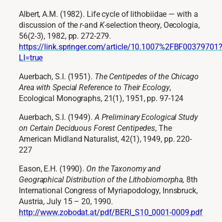
Albert, A.M. (1982). Life cycle of lithobiidae — with a
discussion of the
r
-and
K
-selection theory, Oecologia,
56(2-3), 1982, pp. 272-279.
https://link.springer.com/article/10.1007%2FBF00379701
LI=true
Auerbach, S.I. (1951).
The Centipedes of the Chicago
Area with Special Reference to Their Ecology
,
Ecological Monographs, 21(1), 1951, pp. 97-124
Auerbach, S.I. (1949).
A Preliminary Ecological Study
on Certain Deciduous Forest Centipedes
, The
American Midland Naturalist, 42(1), 1949, pp. 220-
227
Eason, E.H. (1990).
On the Taxonomy and
Geographical Distribution of the Lithobiomorpha,
8th
International Congress of Myriapodology, Innsbruck,
Austria, July 15 – 20, 1990.
http://www.zobodat.at/pdf/BERI_S10_0001-0009.pdf