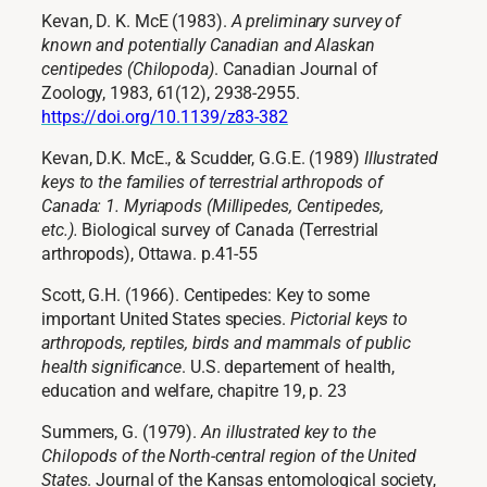
Kevan, D. K. McE (1983).
A preliminary survey of
known and potentially Canadian and Alaskan
centipedes (Chilopoda)
.
Canadian Journal of
Zoology
, 1983, 61(12), 2938-2955.
https://doi.org/10.1139/z83-382
Kevan, D.K. McE., & Scudder, G.G.E. (1989)
Illustrated
keys to the families of terrestrial arthropods of
Canada: 1. Myriapods (Millipedes, Centipedes,
etc.).
Biological survey of Canada (Terrestrial
arthropods), Ottawa. p.41-55
Scott, G.H. (1966). Centipedes: Key to some
important United States species.
Pictorial keys to
arthropods, reptiles, birds and mammals of public
health significance
. U.S. departement of health,
education and welfare, chapitre 19, p. 23
Summers, G. (1979).
An illustrated key to the
Chilopods of the North-central region of the United
States
. Journal of the Kansas entomological society,