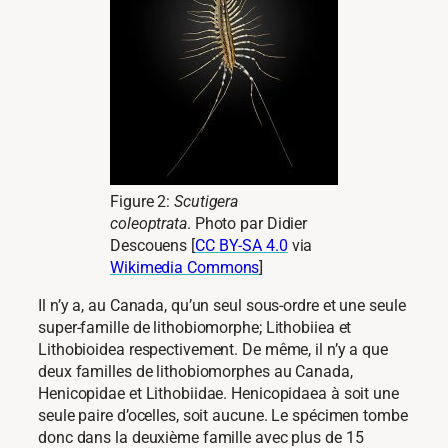
Figure 2:
Scutigera
coleoptrata
. Photo par Didier
Descouens [
CC BY-SA 4.0
via
Wikimedia Commons
]
Il n’y a, au Canada, qu’un seul sous-ordre et une seule
super-famille de lithobiomorphe; Lithobiiea et
Lithobioidea respectivement. De même, il n’y a que
deux familles de lithobiomorphes au Canada,
Henicopidae et Lithobiidae. Henicopidaea à soit une
seule paire d’ocelles, soit aucune. Le spécimen tombe
donc dans la deuxième famille avec plus de 15