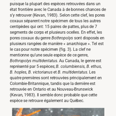
puisque la plupart des espèces retrouvées dans un
état frontière avec le Canada à de bonnes chances de
s’y retrouver (Kevan, 1983). Selon cette clef, les pores
coxaux séparent notre spécimen de tous les autres
centipèdes qui ont: 15 paires de pattes, plus de 7
segments de corps et plusieurs ocelles. En effet, les
pores coxaux du genre
Bothropolys
sont disposés en
plusieurs rangées de manière « anarchique ». Tel est
le cas pour notre spécimen (fig. 3). La clef ne
mentionne qu’une seule espèce de ce genre,
Bothropolys multidentatus.
Au Canada, le genre est
représenté par 5 espèces;
B. columbiensis, B. ethus,
B. hoples, B. victorianus
et
B. multidentatus.
Les
quatre premières sont retrouvées principalement en
Colombie-Britannique, tandis que la dernière est
retrouvée en Ontario et au Nouveau-Brunswick
(Kevan, 1983). Il semble donc probable que cette
espèce se retrouve également au Québec.