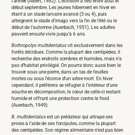
l’année (Albert, 1982). L’éclosion a lieu entre août et
début septembre. Les jeunes hibernent en hiver en
étant à un stade larvaire avancé (3 ou 4), puis
atteignent le stade d’imago vers la fin de l’été ou le
début de l’automne (Auerbach, 1951). Les adultes
peuvent ensuite vivre jusqu’à 6 ans.
Bothropolys multidentatus
vit exclusivement dans les
forêts décidues. Comme la plupart des centipèdes, il
recherche des endroits sombres et humides, mais n’a
pas d’habitat privilégié. On pourra donc aussi bien le
trouver sous une pierre, dans un tas de feuilles
mortes ou sous l’écorce d’un arbre mort. En hiver
cependant, il préfèrera se réfugier à l’intérieur d’une
souche en décomposition, le cœur de celle-ci restant
humide et offrant une protection contre le froid
(Auerbach, 1949).
B. multidentatus
est un prédateur qui attrape ses
proies à l’aide de ses forcipules, comme la plupart
des centipèdes. Son régime alimentaire n’est pas bien