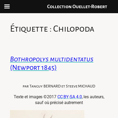
Collection Ouellet-Robert
Aller
au
Étiquette :
Chilopoda
contenu
Bothropolys multidentatus
(Newport 1845)
par Tanguy BERNARD et Steeve MICHAUD
Texte et images ©2017
CC BY-SA 4.0
, les auteurs,
sauf où précisé autrement