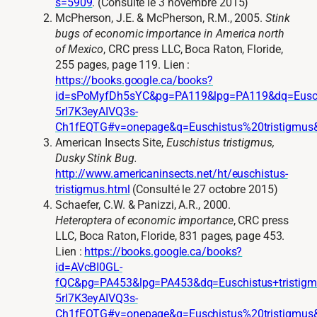
s=5909
. (Consulté le 3 novembre 2015)
McPherson, J.E. & McPherson, R.M., 2005.
Stink
bugs of economic importance in America north
of Mexico
, CRC press LLC, Boca Raton, Floride,
255 pages, page 119. Lien :
https://books.google.ca/books?
id=sPoMyfDh5sYC&pg=PA119&lpg=PA119&dq=Euschi
5rl7K3eyAIVQ3s-
Ch1fEQTG#v=onepage&q=Euschistus%20tristigmus&
American Insects Site,
Euschistus tristigmus,
Dusky Stink Bug.
http://www.americaninsects.net/ht/euschistus-
tristigmus.html
(Consulté le 27 octobre 2015)
Schaefer, C.W. & Panizzi, A.R., 2000.
Heteroptera of economic importance
, CRC press
LLC, Boca Raton, Floride, 831 pages, page 453.
Lien :
https://books.google.ca/books?
id=AVcBI0GL-
fQC&pg=PA453&lpg=PA453&dq=Euschistus+tristi
5rl7K3eyAIVQ3s-
Ch1fEQTG#v=onepage&q=Euschistus%20tristigmus&