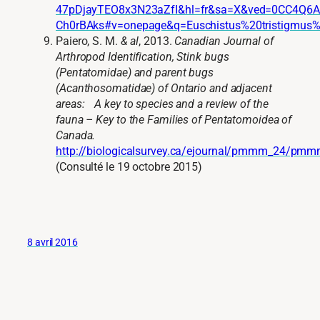
47pDjayTEO8x3N23aZfI&hl=fr&sa=X&ved=0CC4Q6
Ch0rBAks#v=onepage&q=Euschistus%20tristigmus%2
Paiero, S. M.
& al
, 2013.
Canadian Journal of
Arthropod Identification,
Stink bugs
(Pentatomidae) and parent bugs
(Acanthosomatidae) of Ontario and adjacent
areas: A key to species and a review of the
fauna – Key to the Families of Pentatomoidea of
Canada.
http://biologicalsurvey.ca/ejournal/pmmm_24/pm
(Consulté le 19 octobre 2015)
8 avril 2016