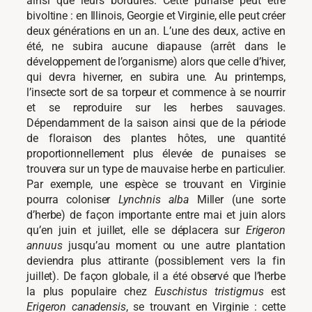
ainsi que leurs bordures. Cette punaise peut être
bivoltine : en Illinois, Georgie et Virginie, elle peut créer
deux générations en un an. L’une des deux, active en
été, ne subira aucune diapause (arrêt dans le
développement de l’organisme) alors que celle d’hiver,
qui devra hiverner, en subira une. Au printemps,
l’insecte sort de sa torpeur et commence à se nourrir
et se reproduire sur les herbes sauvages.
Dépendamment de la saison ainsi que de la période
de floraison des plantes hôtes, une quantité
proportionnellement plus élevée de punaises se
trouvera sur un type de mauvaise herbe en particulier.
Par exemple, une espèce se trouvant en Virginie
pourra coloniser
Lynchnis alba
Miller (une sorte
d’herbe) de façon importante entre mai et juin alors
qu’en juin et juillet, elle se déplacera sur
Erigeron
annuus
jusqu’au moment ou une autre plantation
deviendra plus attirante (possiblement vers la fin
juillet). De façon globale, il a été observé que l’herbe
la plus populaire chez
Euschistus tristigmus
est
Erigeron canadensis
, se trouvant en Virginie : cette