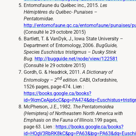
Entomofaune du Québec inc., 2015.
Les
Hémiptères du Québec- Punaises –
Pentatomidae.
http://entomofaune.qc.ca/entomofaune/punaises/p
(Consulté le 29 octobre 2015)
Bartlett, T. & VanDyk, J., Iowa State University –
Department of Entomology, 2006.
BugGuide,
Species Euschistus tristigmus – Dusky Stink
Bug.
http://bugguide.net/node/view/122581
(Consulté le 29 octobre 2015)
Gordh, G. & Headrick, 2011.
A Dictionary of
nd
Entomology – 2
edition
. CABI, Oxfordshire,
1526 pages, page 474. Lien :
https://books.google.ca/books?
id=9IcmCeAjp6cC&pg=PA474&dq=Euschistus+tristig
McPherson, J.E., 1982.
The Pentatomoidea
(Hemiptera) of Northeastern North America with
Emphasis on the Fauna of Illinois
.199 pages,
page 63. Lien :
https://books.google.ca/books?
id=HQgV3RbRK8kC&pg=PA63&lpg=PA63&dq=Euschist