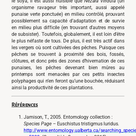
le soya, il est aussi nuisible que
Nezara viridula
(un
organisme ravageur très important, aussi appelé
punaise verte ponctuée) en milieu contrôlé, prouvant
possiblement sa capacité d’adaptation et de survie
en milieu plus difficile (en trouvant d’autres moyens
de subsister). Toutefois, globalement, il est loin d’être
le plus néfaste de tous. De plus, il est très actif dans
les vergers où sont cultivées des pêches. Puisque ces
pêchers se trouvent à proximité des bois, fossés,
clôtures, et donc près des zones d’hivernation de ces
punaises, les pêches devenant bien mûres au
printemps sont menacées par ces petits insectes
polyphages qui n’en feront qu’une bouchée, réduisant
ainsi la productivité de ces plantations.
Références
Jamison, T., 2005. Entomology collection :
Species Page –
Euschistus tristigmus luridus
.
http://www.entomology.ualberta.ca/searching_specie