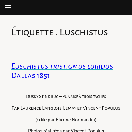
Aller
au
Étiquette :
Euschistus
contenu
Euschistus tristigmus luridus
Dallas 1851
Dusky Stink bug – Punaise à trois taches
Par Laurence Langlois-Lemay et Vincent Populus
(édité par Étienne Normandin)
Photos réalisées par Vincent Populus