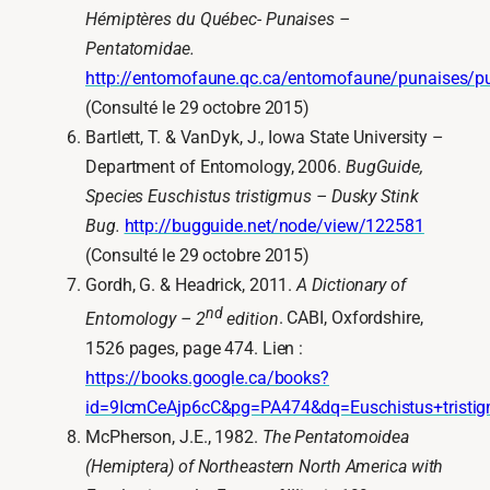
Hémiptères du Québec- Punaises –
Pentatomidae.
http://entomofaune.qc.ca/entomofaune/punaises/p
(Consulté le 29 octobre 2015)
Bartlett, T. & VanDyk, J., Iowa State University –
Department of Entomology, 2006.
BugGuide,
Species Euschistus tristigmus – Dusky Stink
Bug.
http://bugguide.net/node/view/122581
(Consulté le 29 octobre 2015)
Gordh, G. & Headrick, 2011.
A Dictionary of
nd
Entomology – 2
edition
. CABI, Oxfordshire,
1526 pages, page 474. Lien :
https://books.google.ca/books?
id=9IcmCeAjp6cC&pg=PA474&dq=Euschistus+tristig
McPherson, J.E., 1982.
The Pentatomoidea
(Hemiptera) of Northeastern North America with