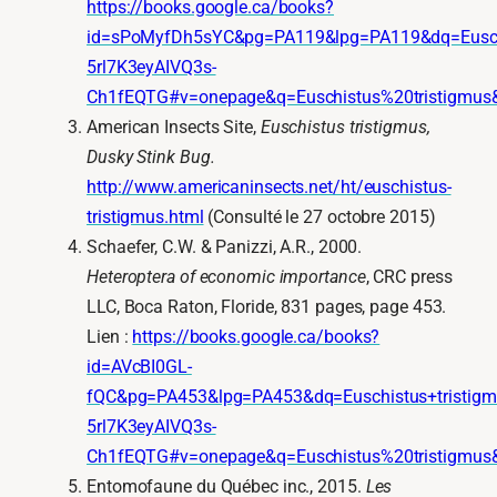
https://books.google.ca/books?
id=sPoMyfDh5sYC&pg=PA119&lpg=PA119&dq=Euschi
5rl7K3eyAIVQ3s-
Ch1fEQTG#v=onepage&q=Euschistus%20tristigmus&
American Insects Site,
Euschistus tristigmus,
Dusky Stink Bug.
http://www.americaninsects.net/ht/euschistus-
tristigmus.html
(Consulté le 27 octobre 2015)
Schaefer, C.W. & Panizzi, A.R., 2000.
Heteroptera of economic importance
, CRC press
LLC, Boca Raton, Floride, 831 pages, page 453.
Lien :
https://books.google.ca/books?
id=AVcBI0GL-
fQC&pg=PA453&lpg=PA453&dq=Euschistus+tristi
5rl7K3eyAIVQ3s-
Ch1fEQTG#v=onepage&q=Euschistus%20tristigmus&
Entomofaune du Québec inc., 2015.
Les