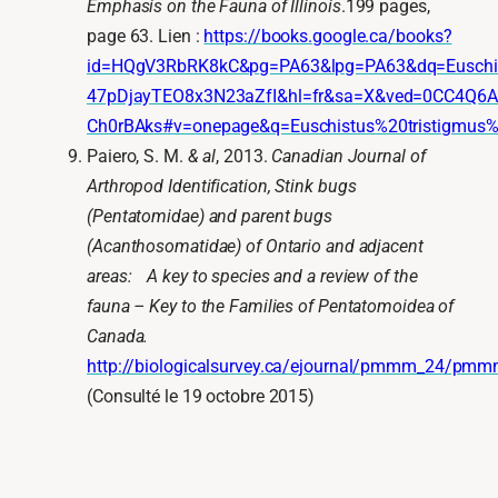
Emphasis on the Fauna of Illinois
.199 pages,
page 63. Lien :
https://books.google.ca/books?
id=HQgV3RbRK8kC&pg=PA63&lpg=PA63&dq=Euschist
47pDjayTEO8x3N23aZfI&hl=fr&sa=X&ved=0CC4Q6
Ch0rBAks#v=onepage&q=Euschistus%20tristigmus%2
Paiero, S. M.
& al
, 2013.
Canadian Journal of
Arthropod Identification,
Stink bugs
(Pentatomidae) and parent bugs
(Acanthosomatidae) of Ontario and adjacent
areas: A key to species and a review of the
fauna – Key to the Families of Pentatomoidea of
Canada.
http://biologicalsurvey.ca/ejournal/pmmm_24/pm
(Consulté le 19 octobre 2015)