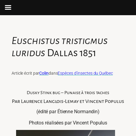
Aller
au
contenu
Euschistus tristigmus
luridus
Dallas 1851
Article écrit par
Colin
dans
Espèces d’insectes du Québec
Dusky Stink bug – Punaise à trois taches
Par Laurence Langlois-Lemay et Vincent Populus
(édité par Étienne Normandin)
Photos réalisées par Vincent Populus