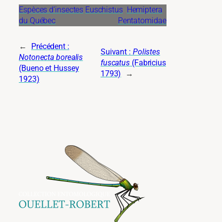
Espèces d’insectes
Euschistus
Hemiptera
du Québec
Pentatomidae
←
Précédent :
Suivant :
Polistes
Notonecta borealis
fuscatus
(Fabricius
(Bueno et Hussey
1793)
→
1923)