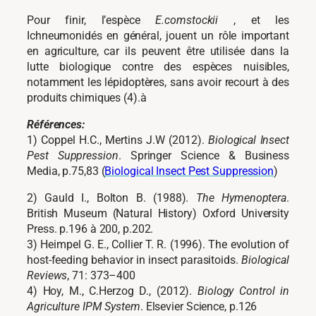
Pour finir, l’espèce
E.comstockii
, et les
Ichneumonidés en général, jouent un rôle important
en agriculture, car ils peuvent être utilisée dans la
lutte biologique contre des espèces nuisibles,
notamment les lépidoptères, sans avoir recourt à des
produits chimiques (4).à
Références:
1) Coppel H.C., Mertins J.W (2012).
Biological Insect
Pest Suppression
. Springer Science & Business
Media, p.75,83 (
Biological Insect Pest Suppression
)
2) Gauld I., Bolton B. (1988).
The Hymenoptera
.
British Museum (Natural History) Oxford University
Press. p.196 à 200, p.202.
3) Heimpel G. E., Collier T. R. (1996). The evolution of
host-feeding behavior in insect parasitoids.
Biological
Reviews
, 71: 373–400
4) Hoy, M., C.Herzog D., (2012).
Biology Control in
Agriculture IPM System
. Elsevier Science, p.126