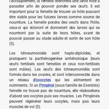
l’accouplement, la femelle cherchera une larve hôte à
parasiter afin de pouvoir pondre ses œufs. Il est
important pour la femelle de trouver un hôte pouvant
être viable pour les futures larves comme source de
nourriture. La femelle pondra des oeufs dans l’hôte,
ceux-ci qui écloront et donneront des larves qui se
nourriront par la suite de leurs hôtes, avant de
pouvoir passer au stade adulte et sortir de son hôte
(5).
Les Ichneumonidés sont haplo-diploïdes, et
pratiquent la parthénogenèse arrhénotoque (leurs
œufs fertilisés sont femelles et ceux non-fertilisés
sont mâles). Les œufs des Ichneumonidés sont
formés dans les ovaires, et sont interconnectés dans
un réseau
d’ovocytes
qui les alimentent en
nutriments. Si un
Pimpliné
(sous-famille de
Exeristes
)
femelle ne trouve pas de nourriture, elle réabsorbera
d’abord ses oocytes puis ses muscles. Les Pimplinés
peuvent régénérer leurs oocytes, mais pas leurs
muscles de vol (5).