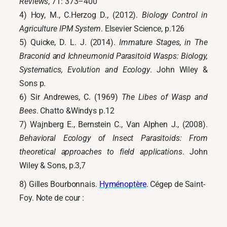
Reviews
, 71: 373–400
4) Hoy, M., C.Herzog D., (2012).
Biology Control in
Agriculture IPM System
. Elsevier Science, p.126
5) Quicke, D. L. J. (2014).
Immature Stages, in The
Braconid and Ichneumonid Parasitoid Wasps: Biology,
Systematics, Evolution and Ecology
. John Wiley &
Sons p.
6) Sir Andrewes, C. (1969)
The Libes of Wasp and
Bees
. Chatto &Windys p.12
7) Wajnberg E., Bernstein C., Van Alphen J., (2008).
Behavioral Ecology of Insect Parasitoids: From
theoretical approaches to field applications
. John
Wiley & Sons, p.3,7
8) Gilles Bourbonnais.
Hyménoptère
. Cégep de Saint-
Foy. Note de cour :