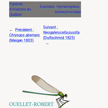
Espèces
Exeristes
Hymenoptera
d’insectes du
Ichneumonidae
Québec
Suivant :
←
Précédent :
Neogalerucella pusilla
Chrysops aberrans
(Duftschmid 1825)
(Meigen 1803)
→