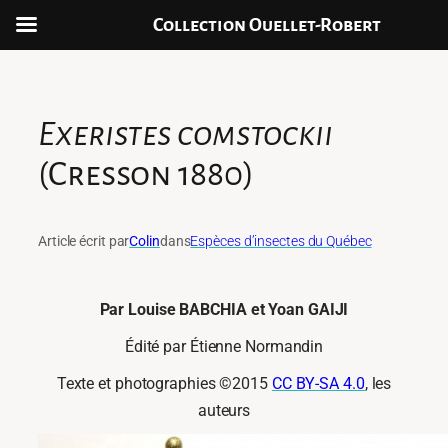
Collection Ouellet-Robert
Aller
au
contenu
Exeristes comstockii
(Cresson 1880)
Article écrit par
Colin
dans
Espèces d’insectes du Québec
Par Louise BABCHIA et Yoan GAIJI
Édité par Étienne Normandin
Texte et photographies ©2015
CC BY-SA 4.0
, les
auteurs