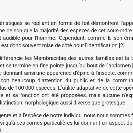
téristiques se repliant en forme de toit démontrent l’a
ne de son que la majorité des espèces de cet sous-ordre
st audible pour l’homme. Cependant, comme le son émis
é est donc souvent mise de côté pour l’identification [2].
ifférencie les Membracidae des autres familles est la ta
et se termine en fine pointe jusqu’au bout de l’abdomen
ête donnant ainsi une apparence d’épine à l’insecte, comm
eçoit beaucoup d’attention du public et de la communa
s de 100 000 espèces. L’utilité adaptative de cette spé
ine et sa fonction ont été proposées, mais aucune n’expl
distinction morphologique aussi diverse que grotesque.
au genre et à l’espèce de notre individu, nous nous somme
ainsi qu’à ces cornes particulières lui donnant un aspect 
t.