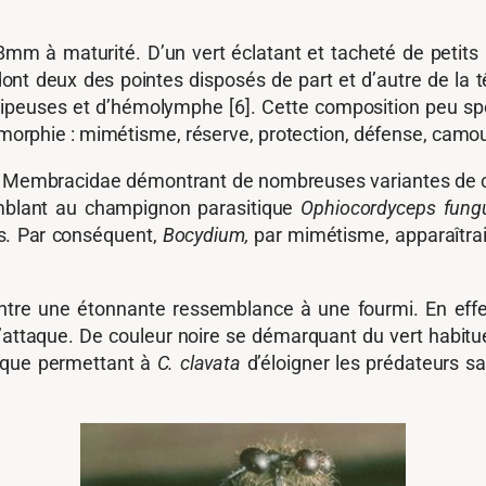
 8mm à maturité. D’un vert éclatant et tacheté de petit
dont deux des pointes disposés de part et d’autre de la t
ipeuses et d’hémolymphe [6]. Cette composition peu s
pomorphie : mimétisme, réserve, protection, défense, camou
e de Membracidae démontrant de nombreuses variantes de
blant au champignon parasitique
Ophiocordyceps fung
s. Par conséquent,
Bocydium,
par mimétisme, apparaîtra
tre une étonnante ressemblance à une fourmi. En effet
l’attaque. De couleur noire se démarquant du vert habitu
ique permettant à
C. clavata
d’éloigner les prédateurs 