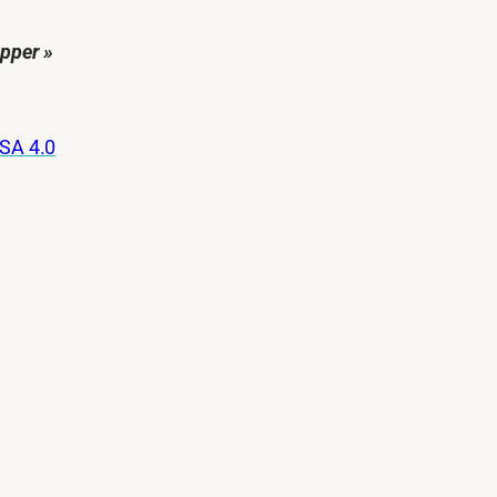
pper »
SA 4.0