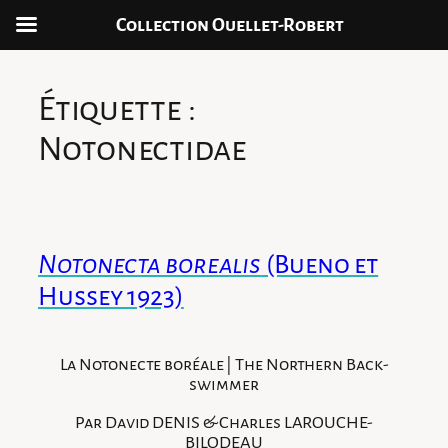
Collection Ouellet-Robert
Aller
au
Étiquette :
contenu
Notonectidae
Notonecta borealis
(Bueno et
Hussey 1923)
La Notonecte boréale | The Northern Back-
swimmer
Par David DENIS & Charles LAROUCHE-
BILODEAU