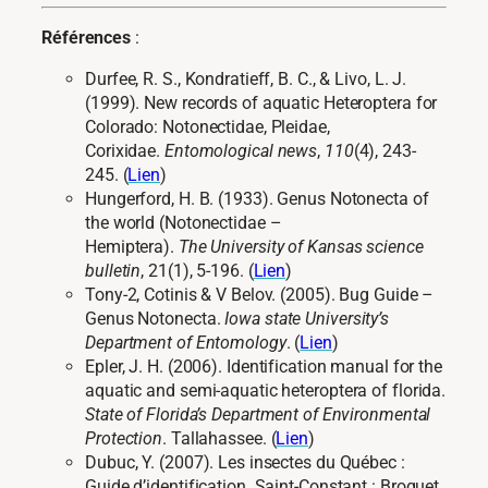
Références
:
Durfee, R. S., Kondratieff, B. C., & Livo, L. J.
(1999). New records of aquatic Heteroptera for
Colorado: Notonectidae, Pleidae,
Corixidae.
Entomological news
,
110
(4), 243-
245. (
Lien
)
Hungerford, H. B. (1933). Genus Notonecta of
the world (Notonectidae –
Hemiptera).
The
University of Kansas science
bulletin
, 21(1), 5-196. (
Lien
)
Tony-2, Cotinis & V Belov. (2005). Bug Guide –
Genus Notonecta.
Iowa state University’s
Department of Entomology
. (
Lien
)
Epler, J. H. (2006). Identification manual for the
aquatic and semi-aquatic heteroptera of florida.
State of Florida’s Department of Environmental
Protection
. Tallahassee. (
Lien
)
Dubuc, Y. (2007). Les insectes du Québec :
Guide d’identification. Saint-Constant : Broquet.