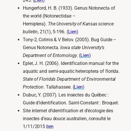
245. (
Lien
)
Hungerford, H. B. (1933). Genus Notonecta of
the world (Notonectidae –
Hemiptera).
The
University of Kansas science
bulletin
, 21(1), 5-196. (
Lien
)
Tony-2, Cotinis & V Belov. (2005). Bug Guide –
Genus Notonecta.
Iowa state University’s
Department of Entomology
. (
Lien
)
Epler, J. H. (2006). Identification manual for the
aquatic and semi-aquatic heteroptera of florida.
State of Florida’s Department of Environmental
Protection
. Tallahassee. (
Lien
)
Dubuc, Y. (2007). Les insectes du Québec :
Guide d’identification. Saint-Constant : Broquet.
Site internet d’identification et d’écologie des
insectes d’eau douce australien, consulté le
1/11/2015
lien