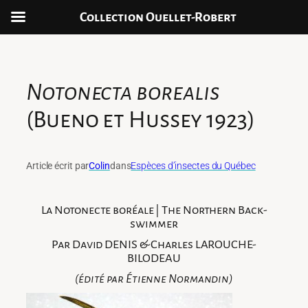
Collection Ouellet-Robert
Aller
au
contenu
Notonecta borealis
(Bueno et Hussey 1923)
Article écrit par
Colin
dans
Espèces d’insectes du Québec
La Notonecte boréale | The Northern Back-
swimmer
Par David DENIS & Charles LAROUCHE-
BILODEAU
(édité par Étienne Normandin)