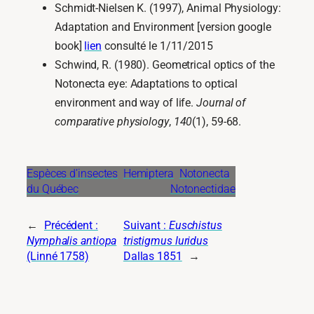
Schmidt-Nielsen K. (1997), Animal Physiology:
Adaptation and Environment [version google
book]
lien
consulté le 1/11/2015
Schwind, R. (1980). Geometrical optics of the
Notonecta eye: Adaptations to optical
environment and way of life.
Journal of
comparative physiology
,
140
(1), 59-68.
Espèces d’insectes
Hemiptera
Notonecta
du Québec
Notonectidae
←
Précédent :
Suivant :
Euschistus
Nymphalis antiopa
tristigmus luridus
(Linné 1758)
Dallas 1851
→