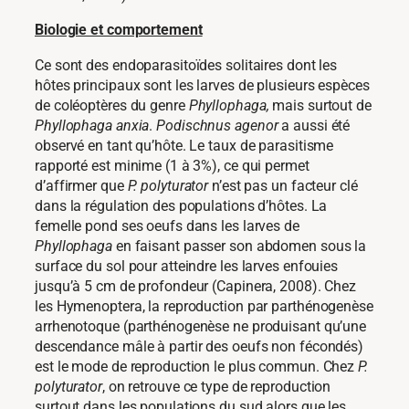
Biologie et comportement
Ce sont des endoparasitoïdes solitaires dont les
hôtes principaux sont les larves de plusieurs espèces
de coléoptères du genre
Phyllophaga,
mais surtout de
Phyllophaga anxia
.
Podischnus agenor
a aussi été
observé en tant qu’hôte. Le taux de parasitisme
rapporté est minime (1 à 3%), ce qui permet
d’affirmer que
P. polyturator
n’est pas un facteur clé
dans la régulation des populations d’hôtes. La
femelle pond ses oeufs dans les larves de
Phyllophaga
en faisant passer son abdomen sous la
surface du sol pour atteindre les larves enfouies
jusqu’à 5 cm de profondeur (Capinera, 2008). Chez
les Hymenoptera, la reproduction par parthénogenèse
arrhenotoque (parthénogenèse ne produisant qu’une
descendance mâle à partir des oeufs non fécondés)
est le mode de reproduction le plus commun. Chez
P.
polyturator
, on retrouve ce type de reproduction
surtout dans les populations du sud alors que les