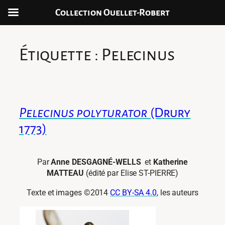
Collection Ouellet-Robert
Aller
au
Étiquette :
Pelecinus
contenu
Pelecinus polyturator
(Drury
1773)
Par
Anne DESGAGNÉ-WELLS
et
Katherine
MATTEAU
(édité par Elise ST-PIERRE)
Texte et images ©2014
CC BY-SA 4.0
, les auteurs