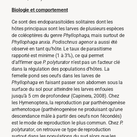
Biologie et comportement
Ce sont des endoparasitoïdes solitaires dont les
hôtes principaux sont les larves de plusieurs espèces
de coléoptères du genre
Phyllophaga,
mais surtout de
Phyllophaga anxia
.
Podischnus agenor
a aussi été
observé en tant qu’hôte. Le taux de parasitisme
rapporté est minime (1 à 3%), ce qui permet
d’affirmer que
P. polyturator
n’est pas un facteur clé
dans la régulation des populations d’hôtes. La
femelle pond ses oeufs dans les larves de
Phyllophaga
en faisant passer son abdomen sous la
surface du sol pour atteindre les larves enfouies
jusqu’à 5 cm de profondeur (Capinera, 2008). Chez
les Hymenoptera, la reproduction par parthénogenèse
arrhenotoque (parthénogenèse ne produisant qu’une
descendance mâle à partir des oeufs non fécondés)
est le mode de reproduction le plus commun. Chez
P.
polyturator
, on retrouve ce type de reproduction
surtout dans les populations du sud alors que les