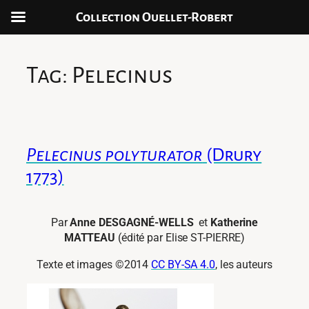
Collection Ouellet-Robert
Skip
to
Tag:
Pelecinus
content
Pelecinus polyturator
(Drury
1773)
Par
Anne DESGAGNÉ-WELLS
et
Katherine
MATTEAU
(édité par Elise ST-PIERRE)
Texte et images ©2014
CC BY-SA 4.0
, les auteurs