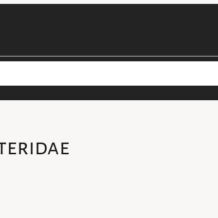
cimens
Les projets de la collection
Personnel
Devenir béné
teridae