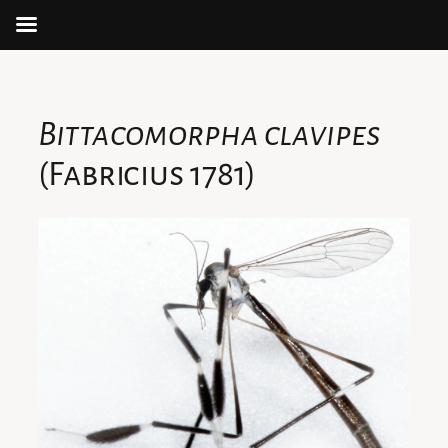
Aller
au
contenu
Bittacomorpha clavipes
(Fabricius 1781)