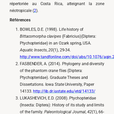
répertoriée au Costa Rica, atteignant la zone
néotropicale (
2
).
Références
BOWLES, D.E. (1998). Life history of
Bittacomorpha clavipes
(Fabricius)(Diptera:
Ptychopteridae) in an Ozark spring, USA.
Aquatic Insects
,
20
(1), 29-34.
http://www.tandfonline.com/doi/abs/10.1076/aqin.
FASBENDER, A. (2014). Phylogeny and diversity
of the phantom crane flies (Diptera:
Ptychopteridae). Graduate Theses and
Dissertations. Iowa State University, Paper
14133.
http://lib.dr.iastate.edu/etd/14133/
LUKASHEVICH, E.D. (2008). Ptychopteridae
(Insecta: Diptera): History of its study and limits
of the family.
Paleontological Journal
,
42
(1), 66-