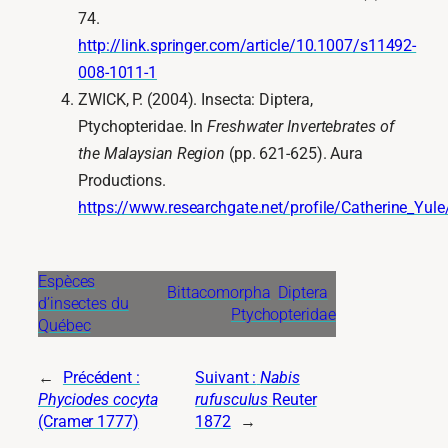
74.
http://link.springer.com/article/10.1007/s11492-
008-1011-1
ZWICK, P. (2004). Insecta: Diptera,
Ptychopteridae. In
Freshwater Invertebrates of
the Malaysian Region
(pp. 621-625). Aura
Productions.
https://www.researchgate.net/profile/Catherine_Y
Espèces
Bittacomorpha
Diptera
d’insectes du
Ptychopteridae
Québec
←
Précédent :
Suivant :
Nabis
Phyciodes cocyta
rufusculus
Reuter
(Cramer 1777)
1872
→