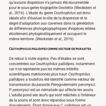
qu’aucune dispersion n’a jamais été documentée
pour le sous-genre troglophile
Geotettix
(Weckstein
et
al.,
2016). L’étude du genre
Ceuthophilus
est donc
idéale afin d’évaluer le rôle de la dispersion et le
degré d’adaptation aux cavernes dans la génération
de différences phylogéographiques d’espèces reliées
étroitement phylogénétiquement et occupant le
même territoire. (Weckstein
et al.,
2016)
Ceuthophilus pallidipes
comme vecteur de parasites
De retour à notre espèce. Peu d’études se sont
concentrées sur
Ceuthophilus pallidipes,
notamment
car il ne représente pas les mêmes intérêts
scientifiques mentionnés plus haut.
Ceuthophilus
pallidipes
a toutefois été identifié comme vecteur de
transmission du parasite
Pterygodermatis peromysci
.
P. peromysci
est un nématode qui affecte les souris.
L’adulte pond ses œufs qui sont relâchés à l’intérieur
de la souris et sont donc répandus sous forme
d’excréments. Étant donné que
C. pallidipes
est un