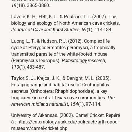
19
(18), 3865-3880.
Lavoie, K. H., Helf, K. L., & Poulson, T. L. (2007). The
biology and ecology of North American cave crickets.
Journal of Cave and Karst Studies
,
69
(1), 114-134.
Luong, L. T., & Hudson, P. J. (2012). Complex life
cycle of Pterygodermatites peromysci, a trophically
transmitted parasite of the white-footed mouse
(Peromyscus leucopus).
Parasitology research
,
110
(1), 483-487.
Taylor, S. J., Krejca, J. K., & Denight, M. L. (2005).
Foraging range and habitat use of Ceuthophilus
secretus (Orthoptera: Rhaphidophoridae), a key
trogloxene in central Texas cave communities.
The
American midland naturalist
,
154
(1), 97-114.
University of Arkansas. (2002). Camel Cricket. Repéré
à : https://entomology.uark.edu/outreach/arthropod-
museum/camel-cricket.php