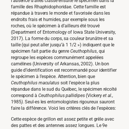
l’absence d’ailes classe ensuite le spécimen dans la
famille des Rhaphidophoridae. Cette famille est
répandue à travers le monde et favorisée dans les
endroits frais et humides, par exemple sous les
roches, où le spécimen à d’ailleurs été trouvé
(Department of Entomology of Iowa State University,
2017). La forme du corps, sa couleur brunâtre et sa
taille (qui peut aller jusqu’à 1 1/2 ») indiquent que le
spécimen fait partie du genre
Ceuthophilus
, qui
regroupe les espèces communément appelées
camélines (University of Arkansas, 2002). Un bon
guide d’identification est recommandé pour identifier
le spécimen à l’espèce. Attention, bien que
Ceuthophilus maculatus
soit l’espèce la plus
répandue dans le sud du Québec, le spécimen récolté
correspond à
Ceuthophilus pallidipes
(Vickery
et al.,
1985
).
Seul-es les entomologistes rigoureux sauront
faire la différence. Voici les critères clés de l’espèces:
Cette espèce de grillon est assez petite et grêle avec
des pattes et des antennes assez longues. Le 9e