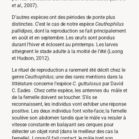
et al.,
2007).
D’autres espèces ont des périodes de ponte plus
distinctes. C’est le cas de notre espèce
Ceuthophilus
pallidipes
, dont la reproduction se fait principalement
en août et en septembre. Les œufs sont pondus
durant l’hiver et éclosent au printemps. Les larves
atteignent le stade adulte à la moitié de l’été (Luong
et Hudson, 2012).
Le rituel de reproduction a rarement été décrit chez le
genre
Ceuthophilus
; une des rares mentions dans la
littérature concerne l’espèce
C. guttulosus
par David
C. Eades
. Chez cette espèce, les antennes du mâle et
de la femelle doivent se toucher. S’ils se
reconnaissent, les individus vont exhiber une réponse
positive. Les deux individus font volte-face; la femelle
soulève son abdomen tandis que le mâle va reculer à
vitesse constante en balayant ses cerques pour
détecter un objet rond (dans le meilleur des cas la
femelle). Lorsqu’il fait contact, le mâle tord son