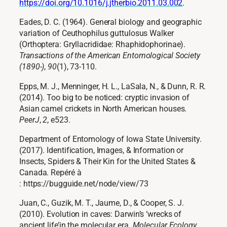
https://doi.org/10.1016/j.jtherbio.2011.03.002
.
Eades, D. C. (1964). General biology and geographic
variation of Ceuthophilus guttulosus Walker
(Orthoptera: Gryllacrididae: Rhaphidophorinae).
Transactions of the American Entomological Society
(1890-)
,
90
(1), 73-110.
Epps, M. J., Menninger, H. L., LaSala, N., & Dunn, R. R.
(2014). Too big to be noticed: cryptic invasion of
Asian camel crickets in North American houses.
PeerJ
,
2
, e523.
Department of Entomology of Iowa State University.
(2017). Identification, Images, & Information or
Insects, Spiders & Their Kin for the United States &
Canada. Repéré à
: https://bugguide.net/node/view/73
Juan, C., Guzik, M. T., Jaume, D., & Cooper, S. J.
(2010). Evolution in caves: Darwin’s ‘wrecks of
ancient life’in the molecular era.
Molecular Ecology
,