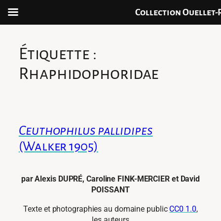
Collection Ouellet-
Aller
au
Étiquette :
contenu
Rhaphidophoridae
Ceuthophilus pallidipes
(Walker 1905)
par Alexis DUPRÉ, Caroline FINK-MERCIER et David
POISSANT
Texte et photographies au domaine public
CC0 1.0
,
les auteurs