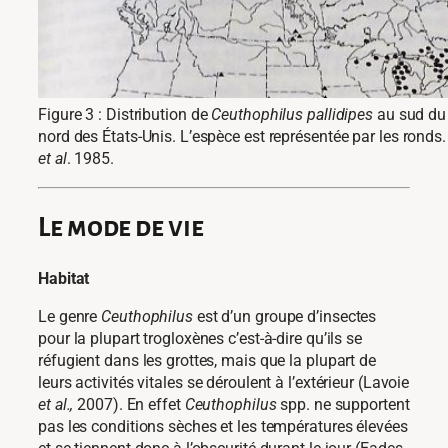
Figure 3 : Distribution de
Ceuthophilus pallidipes
au sud du
nord des États-Unis. L’espèce est représentée par les ronds.
et al
. 1985.
Le mode de vie
Habitat
Le genre
Ceuthophilus
est d’un groupe d’insectes
pour la plupart trogloxènes c’est-à-dire qu’ils se
réfugient dans les grottes, mais que la plupart de
leurs activités vitales se déroulent à l’extérieur (Lavoie
et al.,
2007). En effet
Ceuthophilus
spp. ne supportent
pas les conditions sèches et les températures élevées