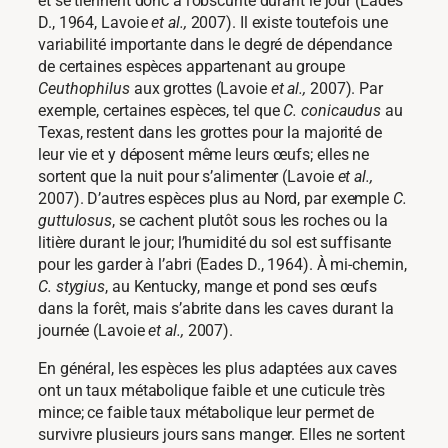
et se tiennent donc à l’obscurité durant le jour (Eades
D., 1964, Lavoie
et al.,
2007). Il existe toutefois une
variabilité importante dans le degré de dépendance
de certaines espèces appartenant au groupe
Ceuthophilus
aux grottes (Lavoie
et al.,
2007). Par
exemple, certaines espèces, tel que
C. conicaudus
au
Texas, restent dans les grottes pour la majorité de
leur vie et y déposent même leurs œufs; elles ne
sortent que la nuit pour s’alimenter (Lavoie
et al.,
2007). D’autres espèces plus au Nord, par exemple
C.
guttulosus
, se cachent plutôt sous les roches ou la
litière durant le jour; l’humidité du sol est suffisante
pour les garder à l’abri (Eades D., 1964). À mi-chemin,
C. stygius
, au Kentucky, mange et pond ses œufs
dans la forêt, mais s’abrite dans les caves durant la
journée (Lavoie
et al.,
2007).
En général, les espèces les plus adaptées aux caves
ont un taux métabolique faible et une cuticule très
mince; ce faible taux métabolique leur permet de
survivre plusieurs jours sans manger. Elles ne sortent