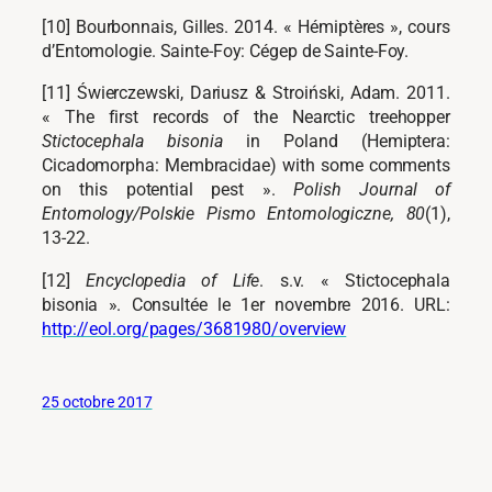
[10] Bourbonnais, Gilles. 2014. « Hémiptères », cours
d’Entomologie. Sainte-Foy: Cégep de Sainte-Foy.
[11] Świerczewski, Dariusz & Stroiński, Adam. 2011.
« The first records of the Nearctic treehopper
Stictocephala bisonia
in Poland (Hemiptera:
Cicadomorpha: Membracidae) with some comments
on this potential pest ».
Polish Journal of
Entomology/Polskie Pismo Entomologiczne, 80
(1),
13-22.
[12]
Encyclopedia of Life
. s.v. « Stictocephala
bisonia ». Consultée le 1er novembre 2016. URL:
http://eol.org/pages/3681980/overview
25 octobre 2017