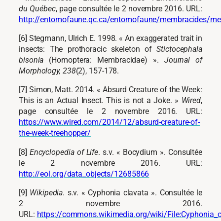
du Québec
, page consultée le 2 novembre 2016. URL:
http://entomofaune.qc.ca/entomofaune/membracides/mem
[6] Stegmann, Ulrich E. 1998. « An exaggerated trait in
insects: The prothoracic skeleton of
Stictocephala
bisonia
(Homoptera: Membracidae) ».
Journal of
Morphology, 238
(2), 157-178.
[7] Simon, Matt. 2014. « Absurd Creature of the Week:
This is an Actual Insect. This is not a Joke. »
Wired
,
page consultée le 2 novembre 2016. URL:
https://www.wired.com/2014/12/absurd-creature-of-
the-week-treehopper/
[8]
Encyclopedia of Life
. s.v. « Bocydium ». Consultée
le 2 novembre 2016. URL:
http://eol.org/data_objects/12685866
[9]
Wikipedia
. s.v. « Cyphonia clavata ». Consultée le
2 novembre 2016.
URL:
https://commons.wikimedia.org/wiki/File:Cyphonia_