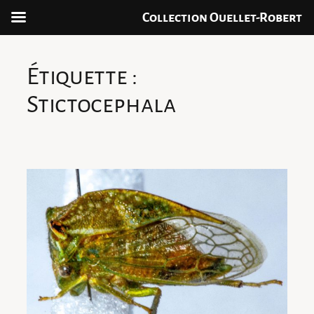
Collection Ouellet-Robert
Aller
au
Étiquette :
contenu
Stictocephala