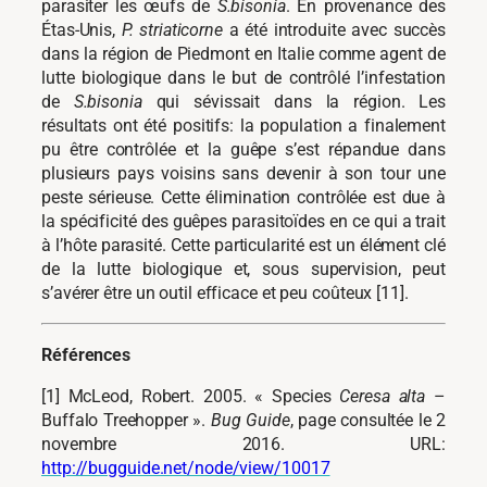
parasiter les œufs de
S.bisonia
. En provenance des
Étas-Unis,
P. striaticorne
a été introduite avec succès
dans la région de Piedmont en Italie comme agent de
lutte biologique dans le but de contrôlé l’infestation
de
S.bisonia
qui sévissait dans la région. Les
résultats ont été positifs: la population a finalement
pu être contrôlée et la guêpe s’est répandue dans
plusieurs pays voisins sans devenir à son tour une
peste sérieuse. Cette élimination contrôlée est due à
la spécificité des guêpes parasitoïdes en ce qui a trait
à l’hôte parasité. Cette particularité est un élément clé
de la lutte biologique et, sous supervision, peut
s’avérer être un outil efficace et peu coûteux [11].
Références
[1] McLeod, Robert. 2005. « Species
Ceresa alta
–
Buffalo Treehopper ».
Bug Guide
, page consultée le 2
novembre 2016. URL:
http://bugguide.net/node/view/10017