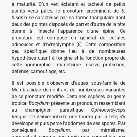
à maturité. D’un vert éclatant et tacheté de petits
points verts pâles, le pronotum proéminent de
S.
bisonia
se caractérise par sa forme triangulaire dont
deux des pointes disposés de part et d’autre de la tête
donne à l’insecte l’apparence d’une épine. Ce
pronotum est composé en général de cellules
adipeuses et d’hémolymphe [6]. Cette composition
peu spécifique donne lieu à de nombreuses
hypothèses quant à l’origine et la fonction propre de
cette apomorphie : mimétisme, réserve, protection,
défense, camouflage, etc.
Il est possible d’observer d’autres sous-famille de
Membracidae démontrant de nombreuses variantes
de ce pronotum modifié. Certaines espèces du genre
tropical
Bocydium
présente un pronotum ressemblant
au champignon parasitique
Ophiocordyceps
fungus.
Ce dernier infecte une fourmi par la tête, s’y
développe et puis perce l’abdomen de ses spores. Par
conséquent,
Bocydium,
par mimétisme,
apparaîtrait comme une proie non comestible aux