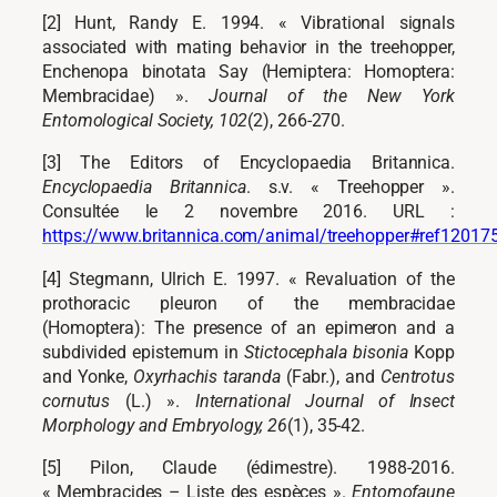
[2] Hunt, Randy E. 1994. « Vibrational signals
associated with mating behavior in the treehopper,
Enchenopa binotata Say (Hemiptera: Homoptera:
Membracidae) ».
Journal of the New York
Entomological Society, 102
(2), 266-270.
[3] The Editors of Encyclopaedia Britannica.
Encyclopaedia Britannica
. s.v. « Treehopper ».
Consultée le 2 novembre 2016. URL :
https://www.britannica.com/animal/treehopper#ref12017
[4] Stegmann, Ulrich E. 1997. « Revaluation of the
prothoracic pleuron of the membracidae
(Homoptera): The presence of an epimeron and a
subdivided episternum in
Stictocephala bisonia
Kopp
and Yonke,
Oxyrhachis taranda
(Fabr.), and
Centrotus
cornutus
(L.) ».
International Journal of Insect
Morphology and Embryology, 26
(1), 35-42.
[5] Pilon, Claude (édimestre). 1988-2016.
« Membracides – Liste des espèces ».
Entomofaune