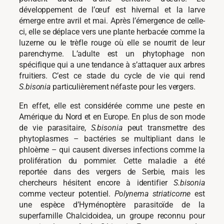
développement de l’œuf est hivernal et la larve
émerge entre avril et mai. Après l’émergence de celle-
ci, elle se déplace vers une plante herbacée comme la
luzerne ou le trèfle rouge où elle se nourrit de leur
parenchyme. L’adulte est un phytophage non
spécifique qui a une tendance à s’attaquer aux arbres
fruitiers. C’est ce stade du cycle de vie qui rend
S.bisonia
particulièrement néfaste pour les vergers.
En effet, elle est considérée comme une peste en
Amérique du Nord et en Europe. En plus de son mode
de vie parasitaire,
S.bisonia
peut transmettre des
phytoplasmes – bactéries se multipliant dans le
phloème – qui causent diverses infections comme la
prolifération du pommier. Cette maladie a été
reportée dans des vergers de Serbie, mais les
chercheurs hésitent encore à identifier
S.bisonia
comme vecteur potentiel.
Polynema striaticorne
est
une espèce d’Hyménoptère parasitoïde de la
superfamille Chalcidoidea, un groupe reconnu pour