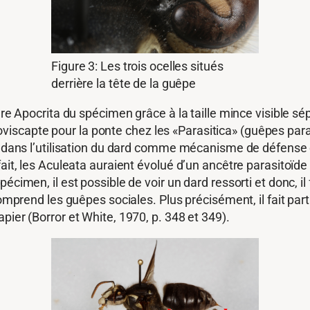
Figure 3: Les trois ocelles situés
derrière la tête de la guêpe
dre Apocrita du spécimen grâce à la taille mince visible sé
 l’oviscapte pour la ponte chez les «Parasitica» (guêpes pa
ou dans l’utilisation du dard comme mécanisme de défense 
ait, les Aculeata auraient évolué d’un ancêtre parasitoïde 
cimen, il est possible de voir un dard ressorti et donc, il 
comprend les guêpes sociales. Plus précisément, il fait part
pier (Borror et White, 1970, p. 348 et 349).