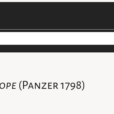
cimens
Les projets de la collection
Personnel
Devenir béné
lope
(Panzer 1798)