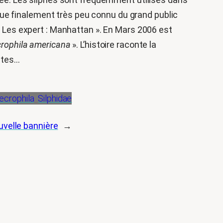
ue finalement très peu connu du grand public
 « Les expert : Manhattan ». En Mars 2006 est
rophila americana
». L’histoire raconte la
êtes…
ecrophila
Silphidae
velle bannière
→