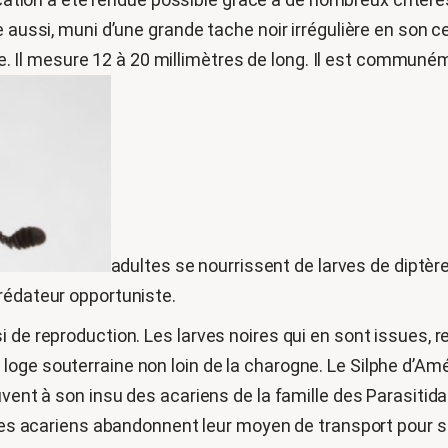
e aussi, muni d’une grande tache noir irrégulière en son 
oire. Il mesure 12 à 20 millimètres de long. Il est commu
adultes se nourrissent de larves de diptèr
rédateur opportuniste.
i de reproduction. Les larves noires qui en sont issues, 
ge souterraine non loin de la charogne. Le Silphe d’Améri
ouvent à son insu des acariens de la famille des Parasit
ces acariens abandonnent leur moyen de transport pour se n