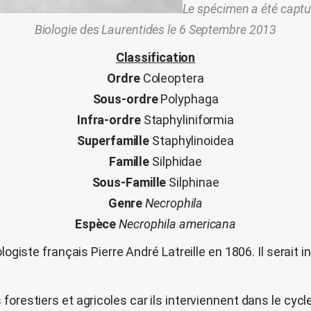
Le spécimen a été captur
Biologie des Laurentides le 6 Septembre 2013
Classification
Ordre
Coleoptera
Sous-ordre
Polyphaga
Infra-ordre
Staphyliniformia
Superf
amille
Staphylinoidea
Famille
Silphidae
Sous-Famille
Silphinae
Genre
Necrophila
Espèce
Necrophila americana
ogiste français Pierre André Latreille en 1806. Il serait in
forestiers et agricoles car ils interviennent dans le cycl