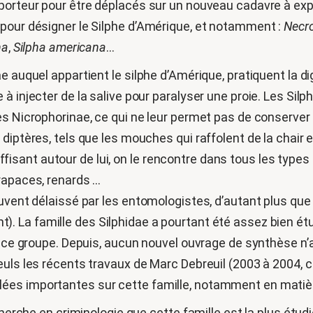
porteur pour être déplacés sur un nouveau cadavre à expl
pour désigner le Silphe d’Amérique, et notamment :
Necro
na
,
Silpha americana
…
e auquel appartient le silphe d’Amérique, pratiquent la di
à injecter de la salive pour paralyser une proie. Les Si
s Nicrophorinae, ce qui ne leur permet pas de conserver l
diptères, tels que les mouches qui raffolent de la chair 
suffisant autour de lui, on le rencontre dans tous les types 
rapaces, renards …
uvent délaissé par les entomologistes, d’autant plus que
. La famille des Silphidae a pourtant été assez bien ét
e ce groupe. Depuis, aucun nouvel ouvrage de synthèse n’a
uls les récents travaux de Marc Debreuil (2003 à 2004, ci
es importantes sur cette famille, notamment en matière
echerche en criminologie que cette famille est la plus ét