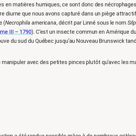
tes en matières humiques, ce sont donc des nécrophages
 diurne que nous avons capturé dans un piège attractif e
e (
Necrophila americana
, décrit par Linné sous le nom
Sil
me III – 1790
). C’est un insecte commun en Amérique du No
ouve du sud du Québec jusqu’au Nouveau Brunswick tandis
 le manipuler avec des petites pinces plutôt qu’avec les 
cation a été rendue possible grâce à de nombreux critères