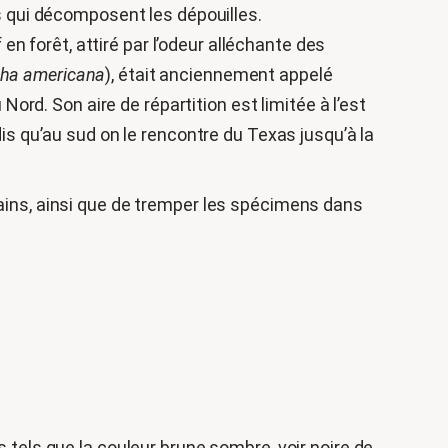
 qui décomposent les dépouilles.
n forêt, attiré par l’odeur alléchante des
pha americana
), était anciennement appelé
rd. Son aire de répartition est limitée à l’est
 qu’au sud on le rencontre du Texas jusqu’à la
mains, ainsi que de tremper les spécimens dans
 tels que la couleur brune sombre, voir noire de