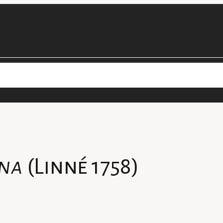
cimens
Les projets de la collection
Personnel
Devenir bénévol
ana
(Linné 1758)