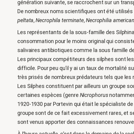
génération suivante, se raccrochent sur un trans
De nombreux noms scientifiques ont été utilisés 
peltata
,
Necrophila terminate
,
Necrophilia america
Les représentants de la sous-famille des Silphina
consommation pour le moins original qui consiste 
salivaires antibiotiques comme la sous famille de
Les principaux compétiteurs des silphes sont les 
difficile. Pour peu qu’il y ai un taux de mortalité 
très prisés de nombreux prédateurs tels que les 
Les Silphes constituent par ailleurs un groupe so
certaines espèces (genre
Nicrophorus
notamment)
1920-1930 par Portevin qui était le spécialiste d
groupe sont de ce fait excessivement rares, et se
sont venus apporter des connaissances renouvelé
À l’heure actuelle, c’est dans le domaine de la r