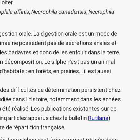
oiter.
phila affinis
,
Necrophila canadensis
,
Necrophila
gestion orale. La digestion orale est un mode de
lphinae ne possèdent pas de sécrétions anales et
es cadavres et donc de les enfouir dans la terre.
en décomposition. Le silphe n’est pas un animal
d’habitats : en forêts, en prairies… il est aussi
 des difficultés de détermination persistent chez
udiée dans l’histoire, notamment dans les années
 été réalisé. Les publications existantes sur ce
nq articles apparus chez le bulletin
Rutilans
)
 de répartition française.
udiée. Les silphes sont fréquemment utilisés dans