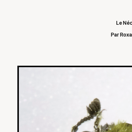
Le Néc
Par Rox