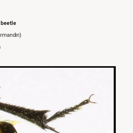
 beetle
ormandin)
s