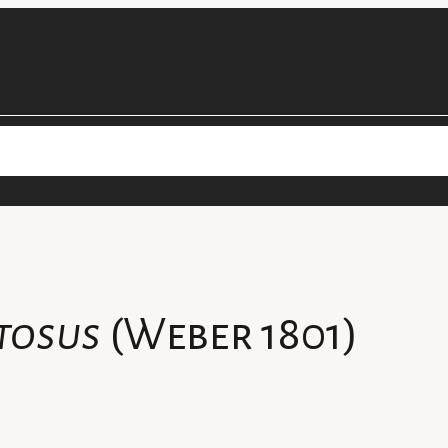
cimens
Les projets de la collection
Personnel
Devenir bénévol
tosus
(Weber 1801)