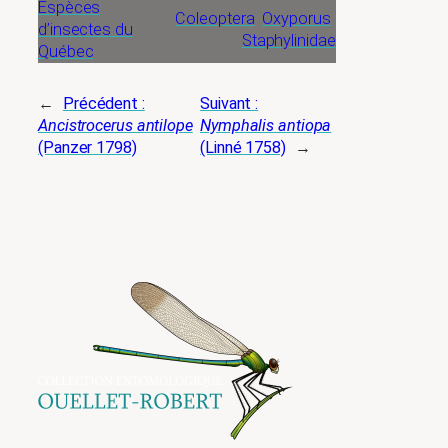
Espèces
Coleoptera
Oxyporus
d’insectes du
Staphylinidae
Québec
←
Précédent :
Suivant :
Ancistrocerus antilope
Nymphalis antiopa
(Panzer 1798)
(Linné 1758)
→