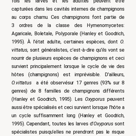
fois l
es larves et les adultes peuvent être
capturées dans les cavités internes de champignons
au corps charnu. Ces champignons font partie de
3 ordres de la classe des Hymenomycetes:
Agaricale, Boletale, Polyporale (Hanley et Goodrich,
1995).
À l’état adulte, certaines espèces, dont
O.
vittatus,
sont
généralistes, c’est-à-dire qu’ils vont se
nourrir de plusieurs espèces de champignons et ceci
survient principalement lorsque
le cycle de vie des
hôtes (champignons) est imprévisible. D’ailleurs,
O.vittatus
a été observésur 17 genres (93% sur 8
genres) de 8 familles de champignons différents
(Hanley et Goodrich, 1995). Les
Oxyporus
peuvent
aussi être spécialisés et ceci survient lorsque l’hôte a
un cycle suffisamment long (Hanley et Goodrich,
1995). Cependant, t
outes les larves d’
Oxyporus
sont
spécialistes puisqu’elles ne prendront pas le risque