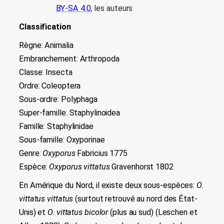
BY-SA 4.0
, les auteurs
Classification
Règne
:
Animalia
Embranchement:
Arthropoda
Classe: Insecta
Ordre: Coleoptera
Sous-ordre: Polyphaga
Super-famille: Staphylinoidea
Famille: Staphylinidae
Sous-famille: Oxyporinae
Genre:
Oxyporus
Fabricius 1775
Espèce:
Oxyporus vittatus
Gravenhorst 1802
En Amérique du Nord, il existe
deux sous-espèces:
O.
vittatus vittatus
(surtout retrouvé au nord des État-
Unis) et
O. vittatus bicolor
(plus au sud) (Leschen et