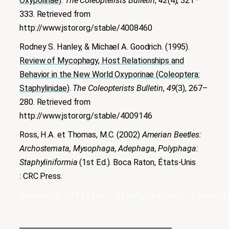
Oxyporinae)
.
The Coleopterists Bulletin
,
42
(4), 321–
333. Retrieved from
http://www.jstor.org/stable/4008460
Rodney S. Hanley, & Michael A. Goodrich. (1995).
Review of Mycophagy, Host Relationships and
Behavior in the New World Oxyporinae (Coleoptera:
Staphylinidae)
.
The Coleopterists Bulletin
,
49
(3), 267–
280. Retrieved from
http://www.jstor.org/stable/4009146
Ross, H.A. et Thomas, M.C. (2002)
Amerian Beetles:
Archostemata, Mysophaga, Adephaga, Polyphaga:
Staphyliniformia
(1st Ed.). Boca Raton, États-Unis
: CRC Press.
Oxyporus vittatus
, Staphylinidae, Coleopt