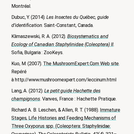
Montréal.
Dubuc, Y. (2014).
Les Insectes du Québec,
guide
d’identification
. Saint-Constant, Canada.
Klimaszewski, R. A. (2012).
Biosystematics and
Ecology of Canadian Staphylinidae (Coleoptera) II
.
Sofia, Bulgaria : ZooKeys.
Kuo, M. (2007).
The MushroomExpert.Com Web site
.
Repéré
à http://www.mushroomexpert.com/leccinum.html
Lang, A. (2012).
Le petit guide Hachette des
champignons
. Vanves, France : Hachette Pratique.
Richard A. B. Leschen, & Allen, R. T. (1988).
Immature
Stages, Life Histories and Feeding Mechanisms of
Three Oxyporus spp. (Coleoptera: Staphylinidae: