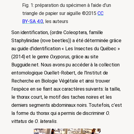
Fig. 1: préparation du spécimen à l’aide d’un
triangle de papier sur aiguille ©2015
CC
BY-SA 4.0
, les auteurs
Son identification, (ordre Coleoptera, famille
Staphylinidae (rove beetles)) a été déterminée grâce
au guide d’identification « Les Insectes du Québec »
(2014) et le genre
Oxyporus
, grâce au site
Bugguide.net. Nous avons pu accéder à la collection
entomologique Ouellet-Robert, de l’Institut de
Recherche en Biologie Végétale et ainsi trouver
l’espèce en se fiant aux caractères suivants: la taille,
le thorax court, le motif des taches noires et les
derniers segments abdominaux noirs. Toutefois, c’est
la forme du thorax qui a permis de discriminer
O.
vittatus
de
O. lateralis
.