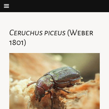
Aller
au
contenu
Ceruchus piceus
(Weber
1801)