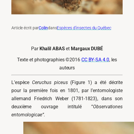
Article écrit par
Colin
dans
Espèces d’insectes du Québec
Par
Khalil ABAS
et
Margaux DUBÉ
Texte et photographies ©2016
CC BY-SA 4.0
, les
auteurs
L’espèce
Ceruchus piceus
(Figure 1) a été décrite
pour la première fois en 1801, par l’entomologiste
allemand Friedrich Weber (1781-1823), dans son
deuxième ouvrage intitulé “
Observationes
entomologicae“.