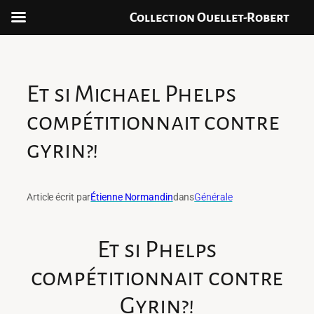
Collection Ouellet-Robert
Aller
au
contenu
Et si Michael Phelps
compétitionnait contre
gyrin?!
Article écrit par
Étienne Normandin
dans
Générale
Et si Phelps
compétitionnait contre
Gyrin?!