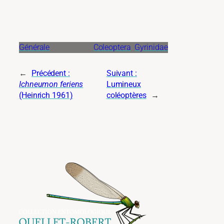
Générale
Coleoptera
Gyrinidae
←
Précédent :
Suivant :
Ichneumon feriens
Lumineux
(Heinrich 1961)
coléoptères
→