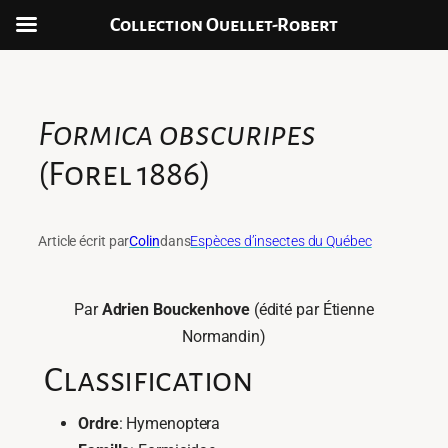
Collection Ouellet-Robert
Aller
au
contenu
Formica obscuripes
(Forel 1886)
Article écrit par
Colin
dans
Espèces d’insectes du Québec
Par
Adrien Bouckenhove
(édité par Étienne
Normandin)
Classification
Ordre
: Hymenoptera