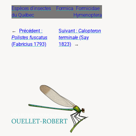
Espèces d’insectes
Formica
Formicidae
du Québec
Hymenoptera
←
Précédent :
Suivant :
Calopteron
Polistes fuscatus
terminale
(Say
(Fabricius 1793)
1823)
→